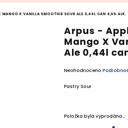
X MANGO X VANILLA SMOOTHIE SOUR ALE 0,44L CAN 4,5% ALK.
Arpus - App
Mango X Van
Ale 0,44l ca
Průměrné
Neohodnoceno
Podrobnos
hodnocení
produktu
Pastry Sour
je
0,0
z
5
Položka byla vyprodána…
hvězdiček.