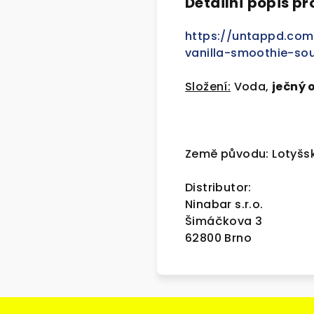
Detailní popis p
https://untappd.co
vanilla-smoothie-so
Složení:
Voda,
ječný 
Země původu: Lotyš
Distributor:
Ninabar s.r.o.
Šimáčkova 3
62800 Brno