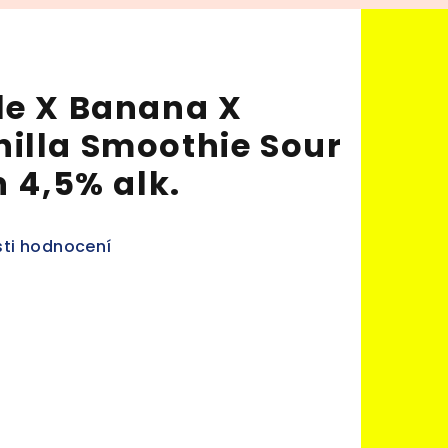
le X Banana X
illa Smoothie Sour
n 4,5% alk.
ti hodnocení