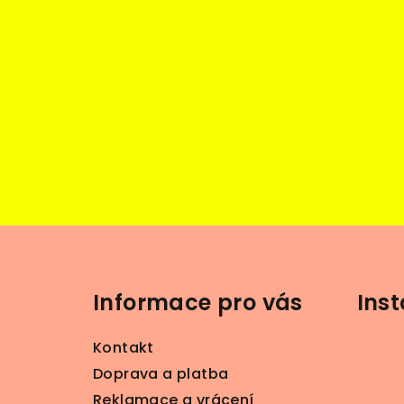
Z
á
Informace pro vás
Ins
p
a
Kontakt
t
Doprava a platba
Reklamace a vrácení