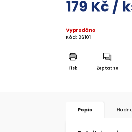
179 Kč
/ 
Měrná
cena:
Vyprodáno
Kód:
26101
Tisk
Zeptat se
Popis
Hodno