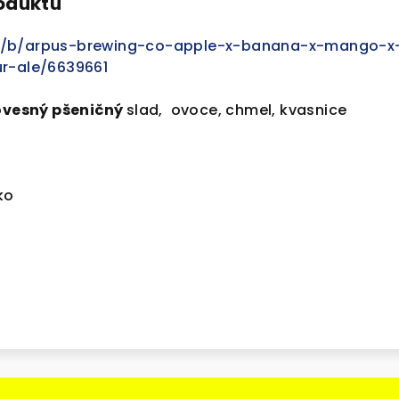
roduktu
m/b/arpus-brewing-co-apple-x-banana-x-mango-x
ur-ale/6639661
ovesný pšeničný
slad, ovoce, chmel, kvasnice
sko