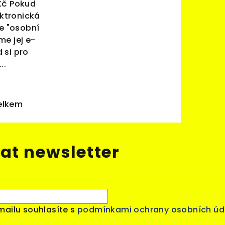
Kč Pokud
ktronická
te "osobní
me jej e-
 si pro
..
elkem
at newsletter
mailu souhlasíte s
podmínkami ochrany osobních úd