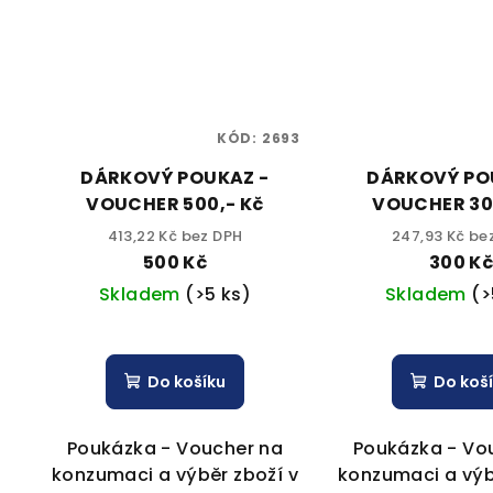
KÓD:
2693
DÁRKOVÝ POUKAZ -
DÁRKOVÝ PO
VOUCHER 500,- Kč
VOUCHER 30
413,22 Kč bez DPH
247,93 Kč be
500 Kč
300 K
Skladem
(>5 ks)
Skladem
(>
Do košíku
Do koš
Poukázka - Voucher na
Poukázka - Vo
konzumaci a výběr zboží v
konzumaci a výb