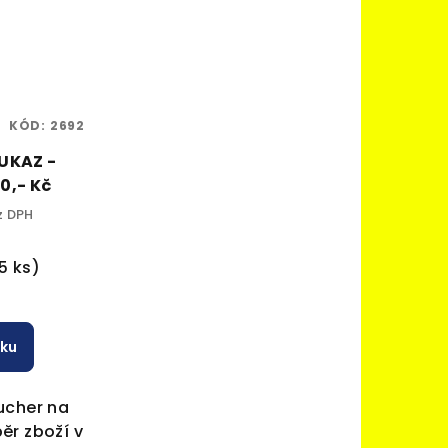
KÓD:
2692
UKAZ -
0,- Kč
z DPH
č
5 ks)
íku
ucher na
ěr zboží v