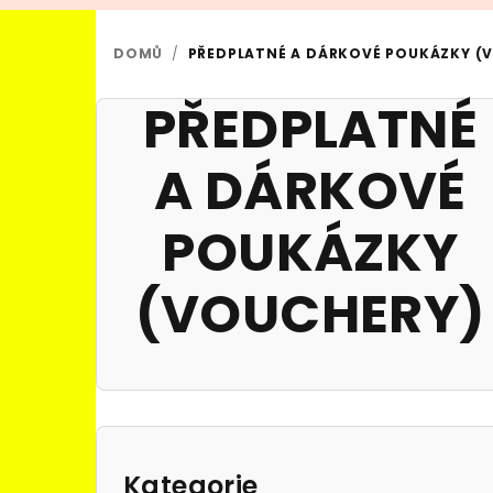
DOMŮ
/
PŘEDPLATNÉ A DÁRKOVÉ POUKÁZKY (
PŘEDPLATNÉ
A DÁRKOVÉ
POUKÁZKY
(VOUCHERY)
P
o
Kategorie
Přeskočit