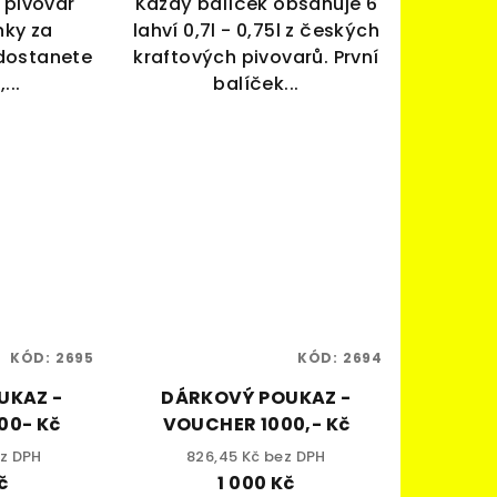
ý pivovar
Každý balíček obsahuje 6
nky za
lahví 0,7l - 0,75l z českých
dostanete
kraftových pivovarů. První
...
balíček...
KÓD:
2695
KÓD:
2694
UKAZ -
DÁRKOVÝ POUKAZ -
00- Kč
VOUCHER 1000,- Kč
ez DPH
826,45 Kč bez DPH
č
1 000 Kč