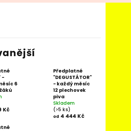
vanější
atné
Předplatné
 -
"DEGUSTÁTOR"
měsíc 6
- každý měsíc
ežáků
12 plechovek
m
piva
Skladem
9 Kč
(>5 ks)
4 444 Kč
od
atné