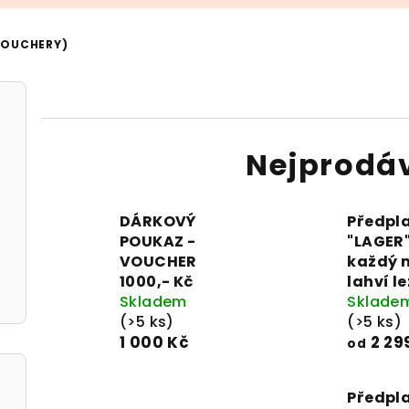
VOUCHERY)
Nejprodá
DÁRKOVÝ
Předpl
POUKAZ -
"LAGER"
VOUCHER
každý 
1000,- Kč
lahví l
Skladem
Sklade
(>5 ks)
(>5 ks)
1 000 Kč
2 29
od
Předpl