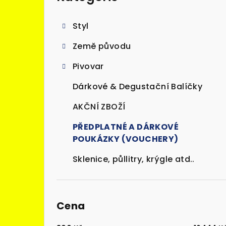
kategorie
s
Styl
t
Země původu
r
Pivovar
a
Dárkové & Degustační Balíčky
n
n
AKČNÍ ZBOŽÍ
í
PŘEDPLATNÉ A DÁRKOVÉ
POUKÁZKY (VOUCHERY)
p
Sklenice, půllitry, krýgle atd..
a
n
e
Cena