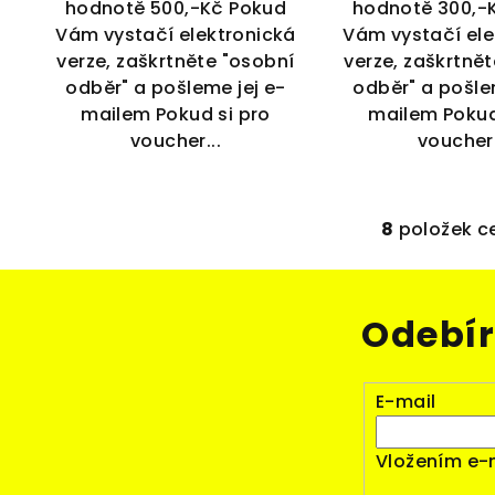
hodnotě 500,-Kč Pokud
hodnotě 300,-
Vám vystačí elektronická
Vám vystačí ele
verze, zaškrtněte "osobní
verze, zaškrtně
odběr" a pošleme jej e-
odběr" a pošle
mailem Pokud si pro
mailem Pokud
voucher...
voucher.
8
položek c
O
v
l
Odebír
á
d
a
E-mail
c
í
Vložením e-
p