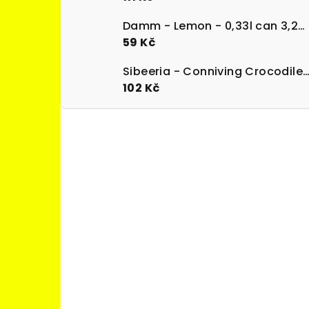
Damm - Lemon - 0,33l can 3,2% alk.
59 Kč
Sibeeria - Conniving Crocodile 0,5l can 7,3%
102 Kč