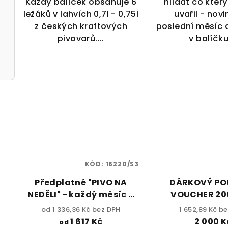
Každý balíček obsahuje 6
hlídat co kter
ležáků v lahvích 0,7l - 0,75l
uvařil - novi
z českých kraftových
poslední měsíc 
pivovarů....
v balíčku,
 alk.
KÓD:
16220/S3
Předplatné "PIVO NA
DÁRKOVÝ PO
NEDĚLI" - každý měsíc 4
VOUCHER 20
plechovky piva
od 1 336,36 Kč bez DPH
1 652,89 Kč b
1 617 Kč
2 000 K
od