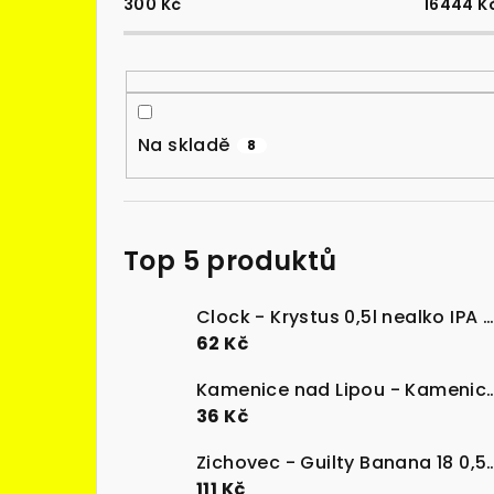
l
300
Kč
16444
K
Na skladě
8
Top 5 produktů
Clock - Krystus 0,5l nealko IPA can <0,5% alk.
62 Kč
Kamenice nad Lipou - Kamenická desítka 10
36 Kč
Zichovec - Guilty Banana 18 0
111 Kč