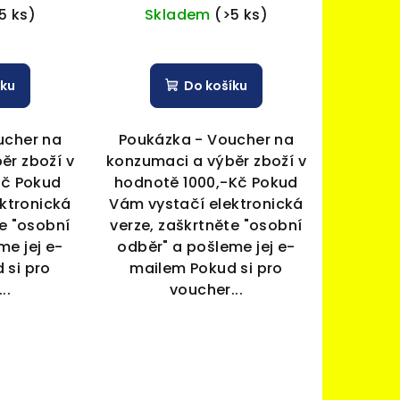
5 ks)
Skladem
(>5 ks)
íku
Do košíku
ucher na
Poukázka - Voucher na
ěr zboží v
konzumaci a výběr zboží v
Kč Pokud
hodnotě 1000,-Kč Pokud
ktronická
Vám vystačí elektronická
te "osobní
verze, zaškrtněte "osobní
me jej e-
odběr" a pošleme jej e-
 si pro
mailem Pokud si pro
..
voucher...