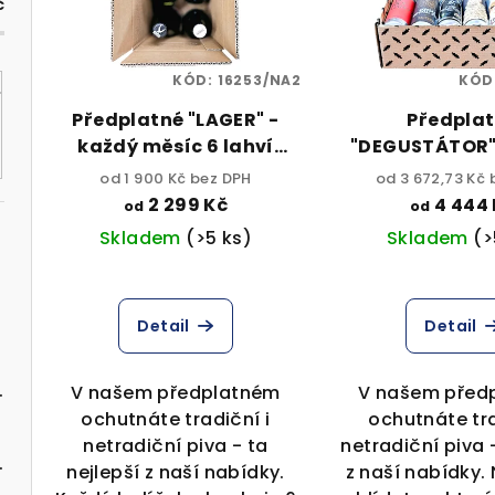
i
č
p
s
r
p
KÓD:
16253/NA2
KÓD
o
Předplatné "LAGER" -
Předpla
r
d
každý měsíc 6 lahví
"DEGUSTÁTOR"
o
ležáků
měsíc 12 plech
u
od 1 900 Kč bez DPH
od 3 672,73 Kč 
2 299 Kč
4 444 
d
od
od
k
Skladem
(>5 ks)
Skladem
(>
u
t
k
ů
Detail
Detail
t
ů
° 0,5l can 4,2% alc.
V našem předplatném
V našem před
ochutnáte tradiční i
ochutnáte tra
netradiční piva - ta
netradiční piva
,5l can 5% alk.
nejlepší z naší nabídky.
z naší nabídky.