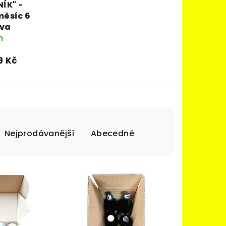
ÍK" -
měsíc 6
iva
m
9 Kč
Nejprodávanější
Abecedně