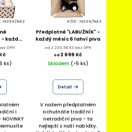
:
16250/NA2
KÓD:
16226/NA3
tné
Předplatné "LABUŽNÍK" -
 - každý
každý měsíc 6 lahví piva
ovek piva
bez DPH
od 2 230,58 Kč bez DPH
Kč
2 699 Kč
od
5 ks)
Skladem
(>5 ks)
Detail
platném
V našem předplatném
diční i
ochutnáte tradiční i
 - NOVINKY
netradiční piva - ta
 Nemusíte
nejlepší z naší nabídky.