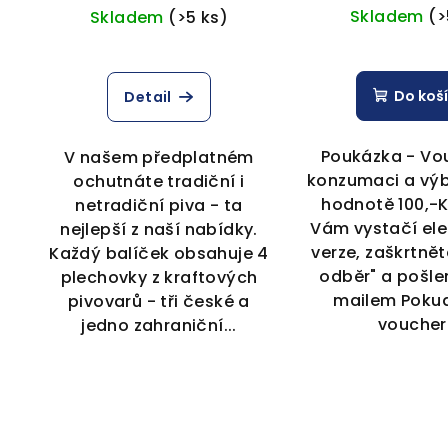
Skladem
(>
Skladem
(>5 ks)
Do koš
Detail
Poukázka - Vo
V našem předplatném
konzumaci a výb
ochutnáte tradiční i
hodnotě 100,-
netradiční piva - ta
Vám vystačí ele
nejlepší z naší nabídky.
verze, zaškrtně
Každý balíček obsahuje 4
odběr" a pošle
plechovky z kraftových
mailem Pokud
pivovarů - tři české a
voucher.
jedno zahraniční...