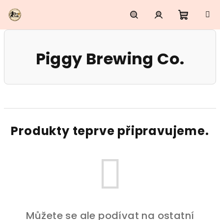
Přejít
na
obsah
Nákupn
Hledat
Přihlášení
Piggy Brewing Co.
košík
Produkty teprve připravujeme.
Můžete se ale podívat na ostatní