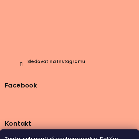
Sledovat na Instagramu
Facebook
Kontakt
info
@
beerbutik.cz
Tento web používá soubory cookie. Dalším