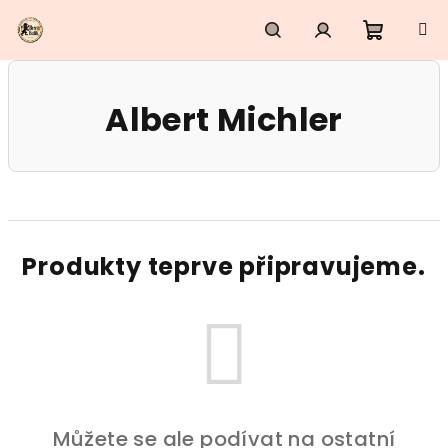
Přejít
na
obsah
Nákupn
Hledat
Přihlášení
Albert Michler
košík
Produkty teprve připravujeme.
Můžete se ale podívat na ostatní