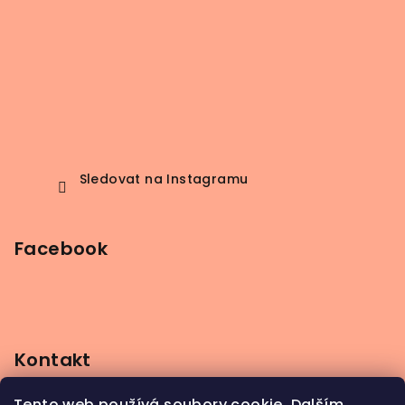
Sledovat na Instagramu
Facebook
Kontakt
info
@
beerbutik.cz
Tento web používá soubory cookie. Dalším