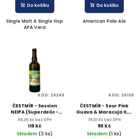
Do košíku
Do košíku
Single Malt A Single Hop
American Pale Ale
APA Vera
KÓD:
26249
KÓD:
26138
ČESTMÍR - Session
ČESTMÍR - Sour Pink
NEIPA (Superdelic -
Guava & Maracuja 0,5l
Mosaic - Galaxy) 0,75l
plech 5,2% alk.
98,35 Kč bez DPH
78,51 Kč bez DPH
sklo 5% alk.
119 Kč
95 Kč
Skladem
(3 ks)
Skladem
(1 ks)