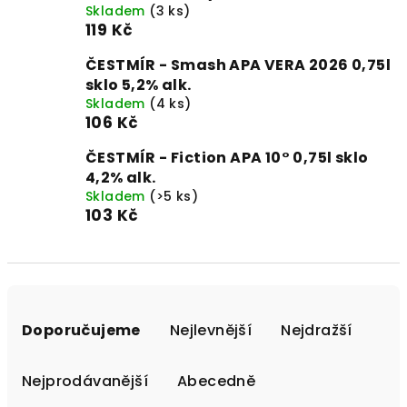
Skladem
(3 ks)
119 Kč
ČESTMÍR - Smash APA VERA 2026 0,75l
sklo 5,2% alk.
Skladem
(4 ks)
106 Kč
ČESTMÍR - Fiction APA 10° 0,75l sklo
4,2% alk.
Skladem
(>5 ks)
103 Kč
Ř
a
Doporučujeme
Nejlevnější
Nejdražší
z
e
Nejprodávanější
Abecedně
n