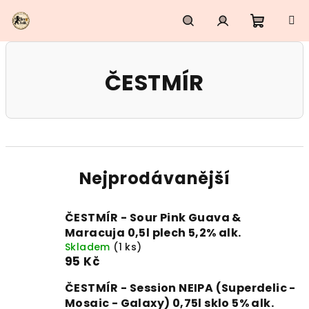
Přejít
na
obsah
Nákupn
Hledat
Přihlášení
ČESTMÍR
košík
Nejprodávanější
ČESTMÍR - Sour Pink Guava &
Maracuja 0,5l plech 5,2% alk.
Skladem
(1 ks)
95 Kč
ČESTMÍR - Session NEIPA (Superdelic -
Mosaic - Galaxy) 0,75l sklo 5% alk.