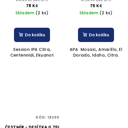
78 Kč
75 Kč
Skladem
(2 ks)
Skladem
(2 ks)
Do košíku
Do košíku
Session IPA Citra,
APA Mosaic, Amarillo, El
Centennial, Ekuanot
Dorado, Idaho, Citra.
KÓD:
18230
ČESTMÍR - DESÍTKA 0,75l