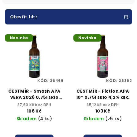
í
p
Otevřít filtr
r
V
o
Novinka
Novinka
ý
d
p
u
i
k
s
t
p
ů
KÓD:
26469
KÓD:
26392
r
o
ČESTMÍR - Smash APA
ČESTMÍR - Fiction APA
VERA 2026 0,75l sklo
10° 0,75l sklo 4,2% alk.
d
5,2% alk.
87,60 Kč bez DPH
85,12 Kč bez DPH
u
106 Kč
103 Kč
k
Skladem
(4 ks)
Skladem
(>5 ks)
t
ů