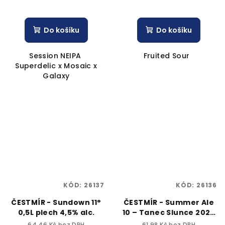
Do košíku
Do košíku
Session NEIPA
Fruited Sour
Superdelic x Mosaic x
Galaxy
KÓD:
26137
KÓD:
26136
ČESTMÍR - Sundown 11°
ČESTMÍR - Summer Ale
0,5L plech 4,5% alc.
10 – Tanec Slunce 2026
0,5L plech 4,2% alc.
64,46 Kč bez DPH
61,98 Kč bez DPH