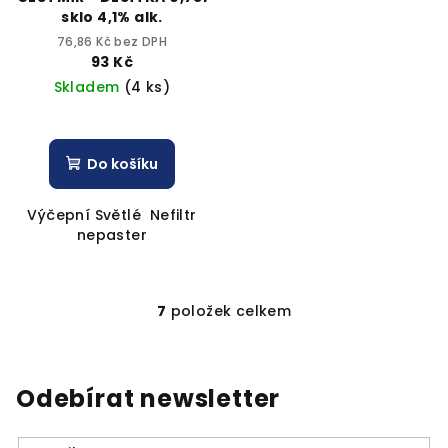
sklo 4,1% alk.
76,86 Kč bez DPH
93 Kč
Skladem
(4 ks)
Do košíku
Výčepní Světlé Nefiltr
nepaster
7
položek celkem
O
v
l
á
Odebírat newsletter
d
a