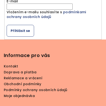
E-mail
c
í
Vložením e-mailu souhlasíte s
podmínkami
p
ochrany osobních údajů
r
v
k
Přihlásit se
y
v
Z
ý
á
p
p
Informace pro vás
i
a
s
Kontakt
u
t
Doprava a platba
í
Reklamace a vrácení
Obchodní podmínky
Podmínky ochrany osobních údajů
Moje objednávka