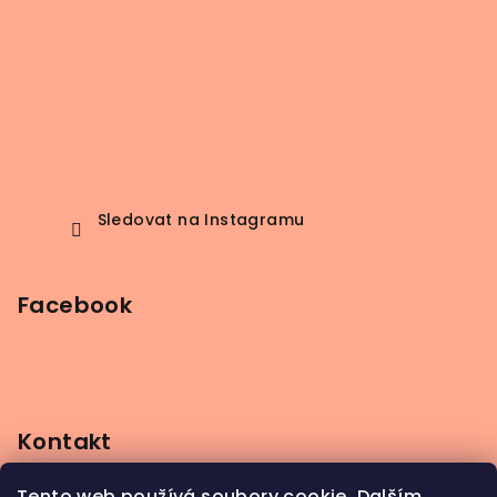
Sledovat na Instagramu
Facebook
Kontakt
info
@
beerbutik.cz
Tento web používá soubory cookie. Dalším