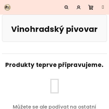
Přejít
na
obsah
Nákupn
Hledat
Přihlášení
Vinohradský pivovar
košík
Produkty teprve připravujeme.
Můžete se ale podívat na ostatní