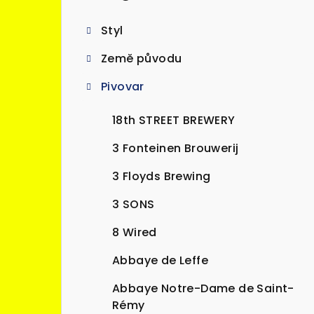
kategorie
s
Styl
t
Země původu
r
Pivovar
a
n
18th STREET BREWERY
n
3 Fonteinen Brouwerij
í
3 Floyds Brewing
p
3 SONS
a
8 Wired
n
Abbaye de Leffe
e
Abbaye Notre-Dame de Saint-
l
Rémy