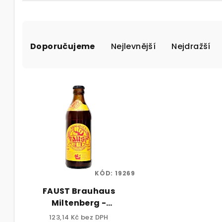
Ř
Doporučujeme
Nejlevnější
Nejdražší
a
z
V
e
ý
n
p
í
i
p
s
r
p
KÓD:
19269
o
FAUST Brauhaus
r
d
Miltenberg -
o
Auswanderer Bier 1849
u
123,14 Kč bez DPH