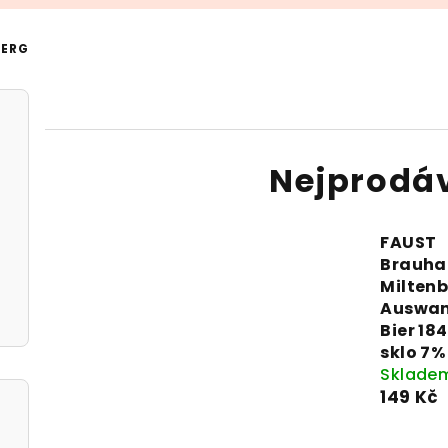
BERG
Nejprodá
FAUST
Brauha
Miltenb
Auswan
Bier 184
sklo 7% 
Sklade
149 Kč