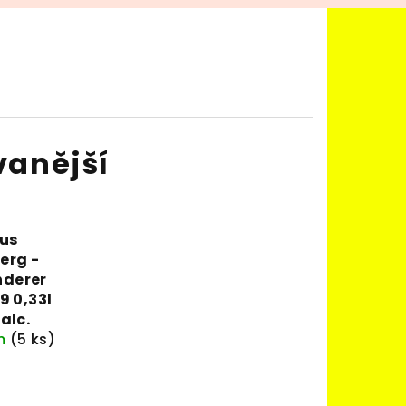
vanější
us
erg -
derer
9 0,33l
alc.
m
(5 ks)