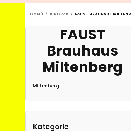
DOMŮ
/
PIVOVAR
/
FAUST BRAUHAUS MILTEN
FAUST
Brauhaus
Miltenberg
Miltenberg
P
o
Kategorie
Přeskočit