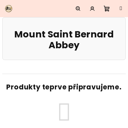
Přejít
na
obsah
Nákupn
Hledat
Přihlášení
Mount Saint Bernard
košík
Abbey
Produkty teprve připravujeme.