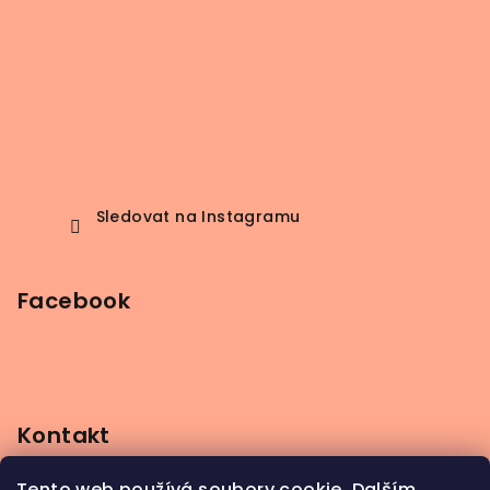
Sledovat na Instagramu
Facebook
Kontakt
info
@
beerbutik.cz
Tento web používá soubory cookie. Dalším