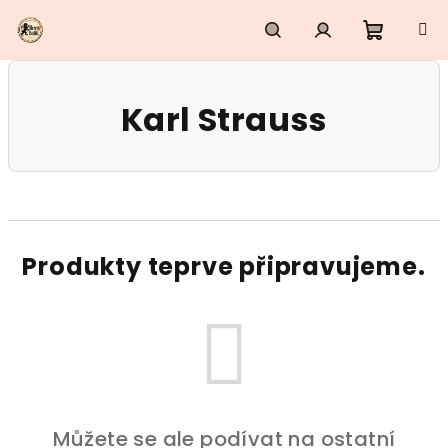
Přejít
na
obsah
Nákupn
Hledat
Přihlášení
Karl Strauss
košík
Produkty teprve připravujeme.
Můžete se ale podívat na ostatní