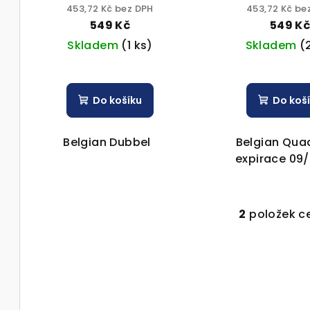
o
Westvleteren 330ml sklo
Westvleteren 2025 3
u
453,72 Kč bez DPH
453,72 Kč be
8% alk.
sklo 10,2% 
549 Kč
549 K
d
k
Skladem
(1 ks)
Skladem
(
u
t
k
ů
Do košíku
Do koš
t
ů
Belgian Dubbel
Belgian Qua
expirace 09
2
položek c
O
v
l
á
d