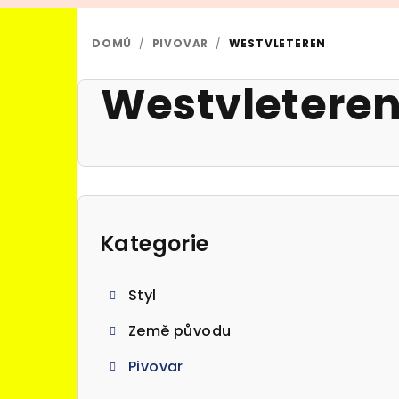
DOMŮ
/
PIVOVAR
/
WESTVLETEREN
Westvletere
P
o
Kategorie
Přeskočit
kategorie
s
Styl
t
Země původu
r
Pivovar
a