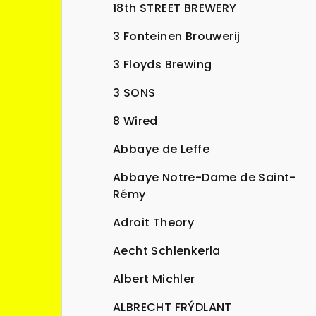
n
18th STREET BREWERY
n
3 Fonteinen Brouwerij
í
3 Floyds Brewing
p
3 SONS
a
8 Wired
n
Abbaye de Leffe
e
Abbaye Notre-Dame de Saint-
l
Rémy
Adroit Theory
Aecht Schlenkerla
Albert Michler
ALBRECHT FRÝDLANT