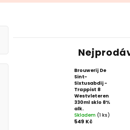
n
Nejprodá
Brouwerij De
Sint-
Sixtusabdij -
Trappist 8
Westvleteren
330ml sklo 8%
alk.
Skladem
(1 ks)
549 Kč