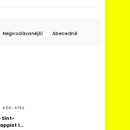
Nejprodávanější
Abecedně
KÓD:
9752
 Sint-
rappist 12