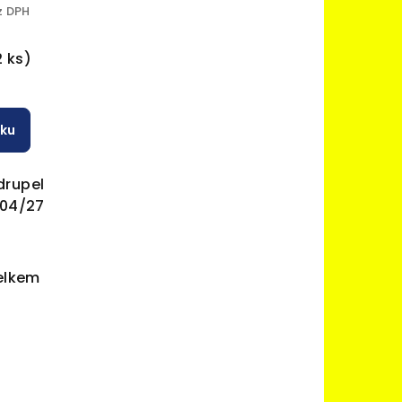
30ml
z DPH
alk.
č
2 ks)
íku
drupel
/04/27
elkem