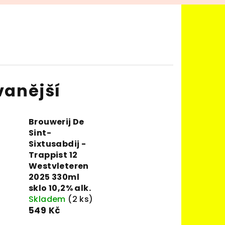
vanější
Brouwerij De
Sint-
Sixtusabdij -
Trappist 12
Westvleteren
2025 330ml
sklo 10,2% alk.
Skladem
(2 ks)
549 Kč