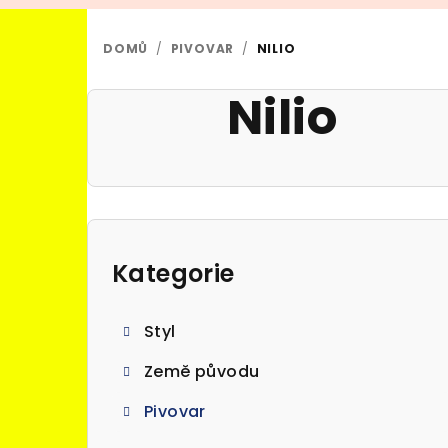
DOMŮ
/
PIVOVAR
/
NILIO
Nilio
P
o
Kategorie
Přeskočit
kategorie
s
Styl
t
Země původu
r
Pivovar
a