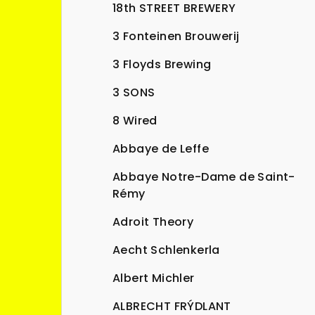
n
18th STREET BREWERY
n
3 Fonteinen Brouwerij
í
3 Floyds Brewing
p
3 SONS
a
8 Wired
n
Abbaye de Leffe
e
Abbaye Notre-Dame de Saint-
l
Rémy
Adroit Theory
Aecht Schlenkerla
Albert Michler
ALBRECHT FRÝDLANT