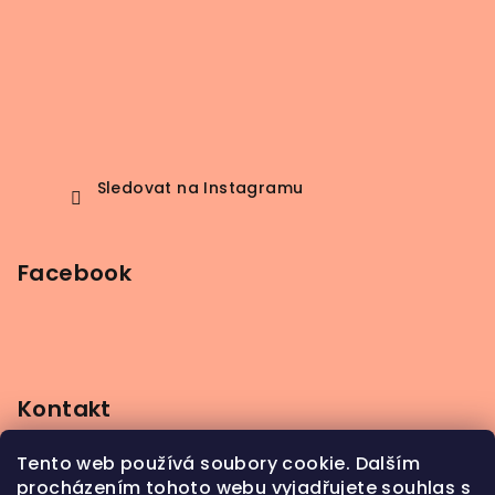
Sledovat na Instagramu
Facebook
Kontakt
info
@
beerbutik.cz
Tento web používá soubory cookie. Dalším
+420 606 123 111
procházením tohoto webu vyjadřujete souhlas s