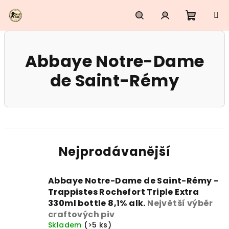
Přejít
na
obsah
Nákupn
Hledat
Přihlášení
Abbaye Notre-Dame
košík
de Saint-Rémy
Nejprodávanější
Abbaye Notre-Dame de Saint-Rémy -
Trappistes Rochefort Triple Extra
330ml bottle 8,1% alk.
Největší výběr
craftových piv
Skladem
(>5 ks)