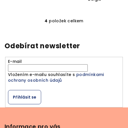
4
položek celkem
O
v
l
á
Odebírat newsletter
d
a
E-mail
c
í
Vložením e-mailu souhlasíte s
podmínkami
p
ochrany osobních údajů
r
v
k
Přihlásit se
y
v
Z
ý
á
p
p
Informace pro vás