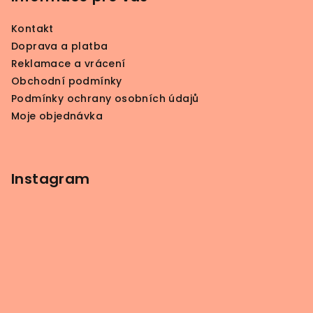
i
a
s
Kontakt
u
t
Doprava a platba
í
Reklamace a vrácení
Obchodní podmínky
Podmínky ochrany osobních údajů
Moje objednávka
Instagram