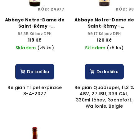
p
ů
KÓD:
24977
KÓD:
98
r
o
Abbaye Notre-Dame de
Abbaye Notre-Dame de
Saint-Rémy -
Saint-Rémy -
d
Trappistes Rochefort
Trappistes Rochefort
98,35 Kč bez DPH
99,17 Kč bez DPH
u
Triple Extra 330ml
No.10 330ml bottle 11,3%
119 Kč
120 Kč
bottle 8,1% alk.
Největší
alk.
Největší výběr
k
Skladem
(>5 ks)
Skladem
(>5 ks)
výběr craftových piv
craftových piv
t
ů
Do košíku
Do košíku
Belgian Tripel expirace
Belgian Quadrupel, 11,3 %
8-4-2027
ABV, 27 IBU, 339 CAL,
330ml láhev, Rochefort,
Wallonie, Belgie