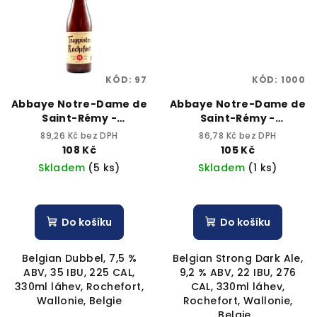
KÓD:
97
KÓD:
1000
Abbaye Notre-Dame de
Abbaye Notre-Dame de
Saint-Rémy -
Saint-Rémy -
Trappistes Rochefort
Trappistes Rochefort
89,26 Kč bez DPH
86,78 Kč bez DPH
No.6 330ml bottle 7,5%
No.8 330ml bottle 9,2%
108 Kč
105 Kč
alk.
Největší výběr
alk.
Největší výběr
Skladem
(5 ks)
Skladem
(1 ks)
craftových piv
craftových piv
Do košíku
Do košíku
Belgian Dubbel, 7,5 %
Belgian Strong Dark Ale,
ABV, 35 IBU, 225 CAL,
9,2 % ABV, 22 IBU, 276
330ml láhev, Rochefort,
CAL, 330ml láhev,
Wallonie, Belgie
Rochefort, Wallonie,
Belgie