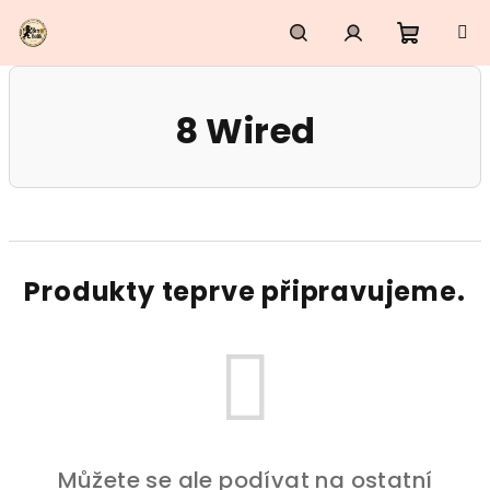
Přejít
na
obsah
Nákupn
Hledat
Přihlášení
8 Wired
košík
Produkty teprve připravujeme.
Můžete se ale podívat na ostatní