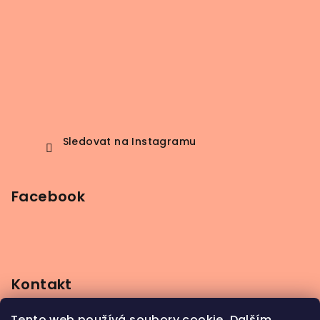
Sledovat na Instagramu
Facebook
Kontakt
info
@
beerbutik.cz
Tento web používá soubory cookie. Dalším