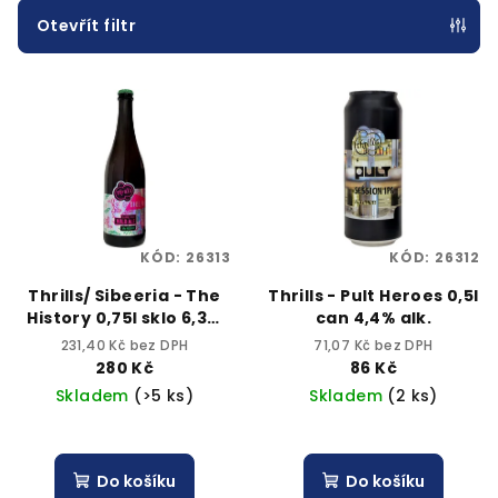
p
Otevřít filtr
r
V
o
ý
d
p
u
i
k
s
t
p
ů
KÓD:
26313
KÓD:
26312
r
o
Thrills/ Sibeeria - The
Thrills - Pult Heroes 0,5l
History 0,75l sklo 6,3%
can 4,4% alk.
d
alk.
231,40 Kč bez DPH
71,07 Kč bez DPH
u
280 Kč
86 Kč
k
Skladem
(>5 ks)
Skladem
(2 ks)
t
ů
Do košíku
Do košíku