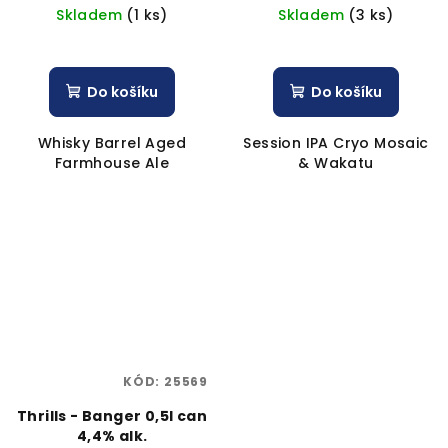
Skladem
(1 ks)
Skladem
(3 ks)
Do košíku
Do košíku
Whisky Barrel Aged
Session IPA Cryo Mosaic
Farmhouse Ale
& Wakatu
KÓD:
25569
Thrills - Banger 0,5l can
4,4% alk.