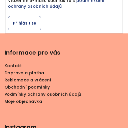
Vložením e-mailu souhlasíte s
podmínkami
p
ochrany osobních údajů
r
v
k
Přihlásit se
y
v
Z
ý
á
p
p
Informace pro vás
i
a
s
Kontakt
u
t
Doprava a platba
í
Reklamace a vrácení
Obchodní podmínky
Podmínky ochrany osobních údajů
Moje objednávka
Instagram