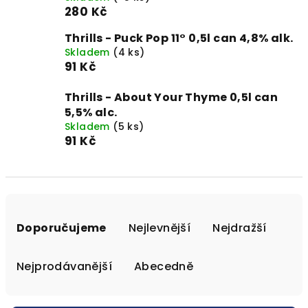
280 Kč
Thrills - Puck Pop 11° 0,5l can 4,8% alk.
Skladem
(4 ks)
91 Kč
Thrills - About Your Thyme 0,5l can
5,5% alc.
Skladem
(5 ks)
91 Kč
Ř
a
Doporučujeme
Nejlevnější
Nejdražší
z
e
Nejprodávanější
Abecedně
n
í