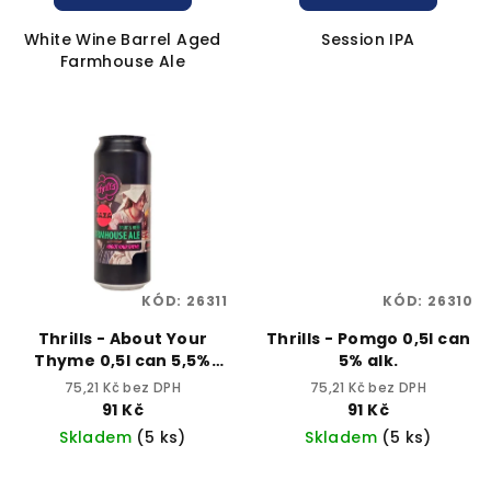
White Wine Barrel Aged
Session IPA
Farmhouse Ale
KÓD:
26311
KÓD:
26310
Thrills - About Your
Thrills - Pomgo 0,5l can
Thyme 0,5l can 5,5%
5% alk.
alc.
75,21 Kč bez DPH
75,21 Kč bez DPH
91 Kč
91 Kč
Skladem
(5 ks)
Skladem
(5 ks)