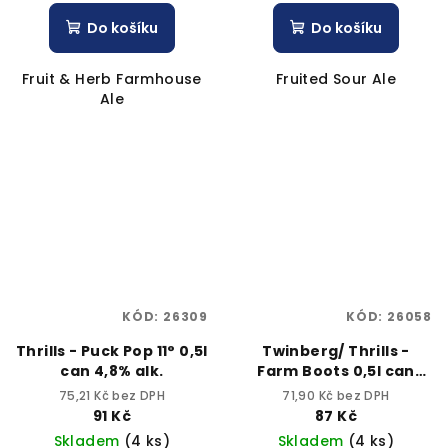
Do košíku
Do košíku
Fruit & Herb Farmhouse
Fruited Sour Ale
Ale
KÓD:
26309
KÓD:
26058
Thrills - Puck Pop 11° 0,5l
Twinberg/ Thrills -
can 4,8% alk.
Farm Boots 0,5l can
4,7% alk.
75,21 Kč bez DPH
71,90 Kč bez DPH
91 Kč
87 Kč
Skladem
(4 ks)
Skladem
(4 ks)