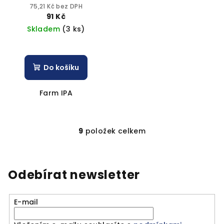
75,21 Kč bez DPH
91 Kč
Skladem
(3 ks)
Do košíku
Farm IPA
9
položek celkem
O
v
l
á
Odebírat newsletter
d
a
E-mail
c
í