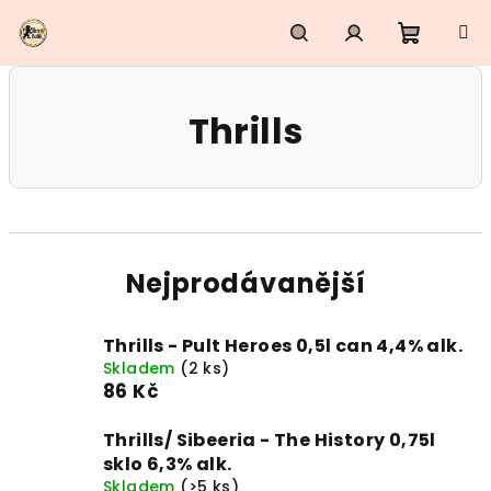
Přejít
na
obsah
Nákupn
Hledat
Přihlášení
Thrills
košík
Nejprodávanější
Thrills - Pult Heroes 0,5l can 4,4% alk.
Skladem
(2 ks)
86 Kč
Thrills/ Sibeeria - The History 0,75l
sklo 6,3% alk.
Skladem
(>5 ks)