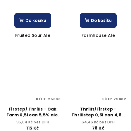
Do košíku
Do košíku
Fruited Sour Ale
Farmhouse Ale
KÓD:
25883
KÓD:
25882
Firstep/ Thrills - Oak
Thrills/Firstep -
Farm 0,5l can 5,5% alc.
Thrillstep 0,5l can 4,6%
alc.
95,04 Kč bez DPH
64,46 Kč bez DPH
115 Kč
78 Kč