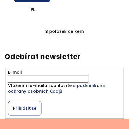
IPL
3
položek celkem
O
v
l
á
Odebírat newsletter
d
a
E-mail
c
í
Vložením e-mailu souhlasíte s
podmínkami
p
ochrany osobních údajů
r
v
k
Přihlásit se
y
v
Z
ý