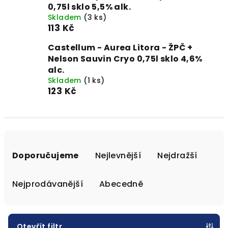
0,75l sklo 5,5% alk.
Skladem
(3 ks)
113 Kč
Castellum - Aurea Litora - ŽPČ +
Nelson Sauvin Cryo 0,75l sklo 4,6%
alc.
Skladem
(1 ks)
123 Kč
Ř
a
Doporučujeme
Nejlevnější
Nejdražší
z
e
Nejprodávanější
Abecedně
n
í
p
Otevřít filtr