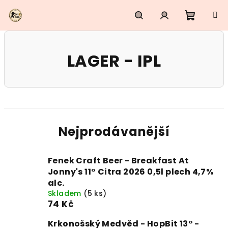
Přejít
na
obsah
Nákupn
Hledat
Přihlášení
LAGER - IPL
košík
Nejprodávanější
Fenek Craft Beer - Breakfast At
Jonny's 11° Citra 2026 0,5l plech 4,7%
alc.
Skladem
(5 ks)
74 Kč
Krkonošský Medvěd - HopBit 13° -