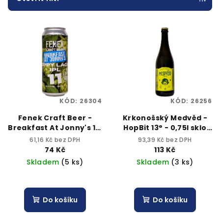
r
V
o
ý
d
p
u
i
k
s
t
p
ů
KÓD:
26304
KÓD:
26256
r
o
Fenek Craft Beer -
Krkonošský Medvěd -
Breakfast At Jonny's 11°
HopBit 13° - 0,75l sklo
d
Citra 2026 0,5l plech
5,5% alk.
61,16 Kč bez DPH
93,39 Kč bez DPH
u
4,7% alc.
74 Kč
113 Kč
k
Skladem
(5 ks)
Skladem
(3 ks)
t
ů
Do košíku
Do košíku