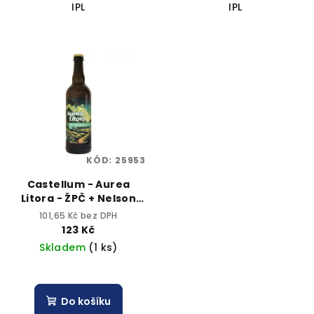
IPL
IPL
KÓD:
25953
Castellum - Aurea
Litora - ŽPČ + Nelson
Sauvin Cryo 0,75l sklo
101,65 Kč bez DPH
4,6% alc.
123 Kč
Skladem
(1 ks)
Do košíku