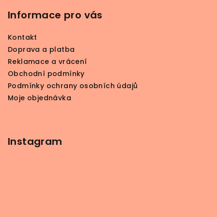
á
p
p
Informace pro vás
i
a
s
Kontakt
u
t
Doprava a platba
í
Reklamace a vrácení
Obchodní podmínky
Podmínky ochrany osobních údajů
Moje objednávka
Instagram