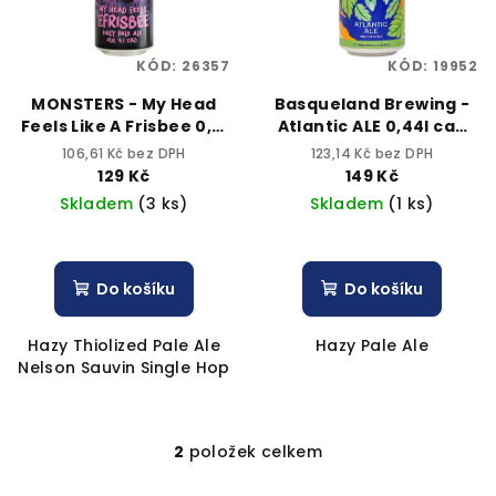
s
t
p
ů
KÓD:
26357
KÓD:
19952
r
o
MONSTERS - My Head
Basqueland Brewing -
Feels Like A Frisbee 0,5l
Atlantic ALE 0,44l can
d
can 4% alc.
4,7%alc.
106,61 Kč bez DPH
123,14 Kč bez DPH
u
129 Kč
149 Kč
k
Skladem
(3 ks)
Skladem
(1 ks)
t
ů
Do košíku
Do košíku
Hazy Thiolized Pale Ale
Hazy Pale Ale
Nelson Sauvin Single Hop
2
položek celkem
O
v