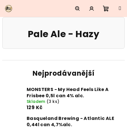
Přejít
na
obsah
Nákupn
Hledat
Přihlášení
Pale Ale - Hazy
košík
Nejprodávanější
MONSTERS - My Head Feels Like A
Frisbee 0,5l can 4% alc.
Skladem
(3 ks)
129 Kč
Basqueland Brewing - Atlantic ALE
0,44l can 4,7%alc.