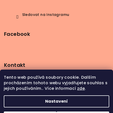
Sledovat na Instagramu
Facebook
Kontakt
info
@
beerbutik.cz
Tento web používá soubory cookie. Dalším
+420 606 123 111
procházením tohoto webu vyjadřujete souhlas s
jejich používáním.. Více informací
zde
.
Nastavení
Copyright 2026
BeerButik
. Všechna práva