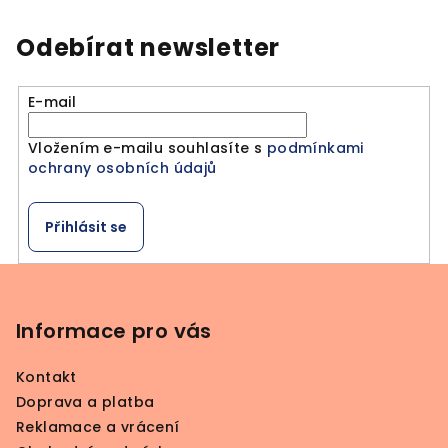
l
á
Odebírat newsletter
d
a
E-mail
c
í
Vložením e-mailu souhlasíte s
podmínkami
p
ochrany osobních údajů
r
v
k
Přihlásit se
y
v
Z
ý
á
p
p
Informace pro vás
i
a
s
Kontakt
u
t
Doprava a platba
í
Reklamace a vrácení