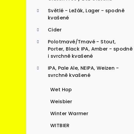
n
Světlé - Ležák, Lager - spodně
n
kvašené
í
Cider
p
Polotmavé/Tmavé - Stout,
a
Porter, Black IPA, Amber - spodně
i svrchně kvašené
n
IPA, Pale Ale, NEIPA, Weizen -
e
svrchně kvašené
l
Wet Hop
Weisbier
Winter Warmer
WITBIER