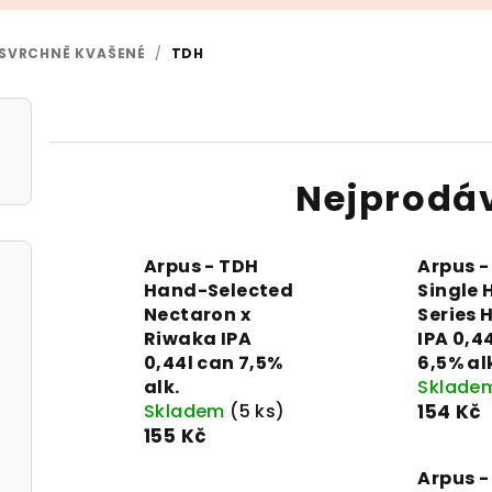
 - SVRCHNĚ KVAŠENÉ
/
TDH
Nejprodá
Arpus - TDH
Arpus -
Hand-Selected
Single 
Nectaron x
Series 
Riwaka IPA
IPA 0,4
0,44l can 7,5%
6,5% al
alk.
Sklade
Skladem
(5 ks)
154 Kč
155 Kč
Arpus -