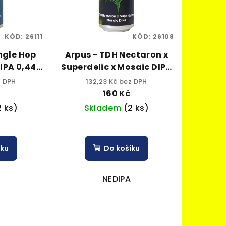
KÓD:
26111
KÓD:
26108
ngle Hop
Arpus - TDH Nectaron x
 IPA 0,44l
Superdelic x Mosaic DIPA
alk.
0,44l can 8% alk.
z DPH
132,23 Kč bez DPH
160 Kč
2 ks)
Skladem
(2 ks)
íku
Do košíku
NEDIPA