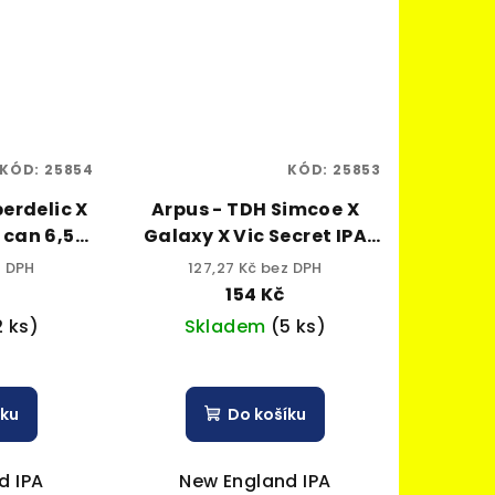
KÓD:
25854
KÓD:
25853
erdelic X
Arpus - TDH Simcoe X
l can 6,5%
Galaxy X Vic Secret IPA
0,44l can 7,2% alk.
z DPH
127,27 Kč bez DPH
154 Kč
2 ks)
Skladem
(5 ks)
íku
Do košíku
d IPA
New England IPA