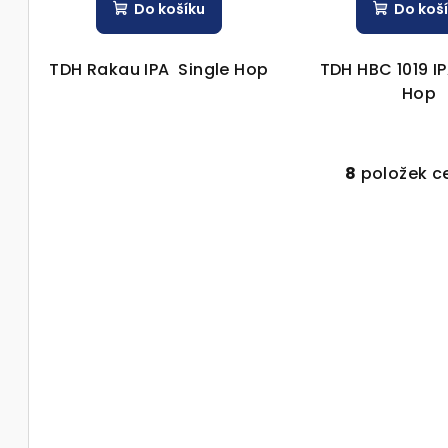
Do košíku
Do koš
TDH Rakau IPA Single Hop
TDH HBC 1019 I
Hop
8
položek c
O
v
l
á
d
a
c
í
p
r