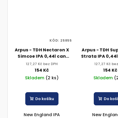
KÓD:
25855
Arpus - TDH Nectaron X
Arpus - TDH Sup
Simcoe IPA 0,44l can
Strata IPA 0,44
6,8% alk.
alk.
127,27 Kč bez DPH
127,27 Kč be
154 Kč
154 Kč
Skladem
(2 ks)
Skladem
(
Do košíku
Do koš
New England IPA
New Englan