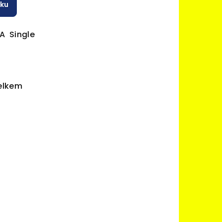
íku
PA Single
elkem