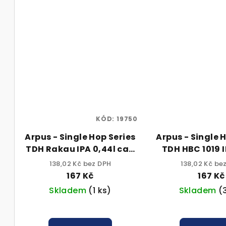
KÓD:
19750
Arpus - Single Hop Series
Arpus - Single 
TDH Rakau IPA 0,44l can
TDH HBC 1019 I
6,5% alk.
can 6,5% 
138,02 Kč bez DPH
138,02 Kč be
167 Kč
167 Kč
Skladem
(1 ks)
Skladem
(