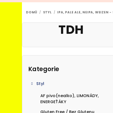
DOMŮ
/
STYL
/
IPA, PALE ALE, NEIPA, WEIZEN
TDH
P
o
Kategorie
Přeskočit
kategorie
s
Styl
t
r
AF pivo(nealko), LIMONÁDY,
ENERGEŤÁKY
a
Gluten Free / Bez Glutenu