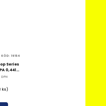
KÓD:
19154
Hop Series
PA 0,44l
alk.
z DPH
3 ks)