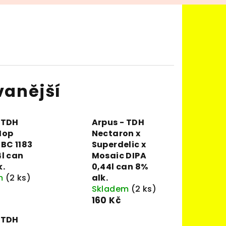
vanější
 TDH
Arpus - TDH
Hop
Nectaron x
HBC 1183
Superdelic x
4l can
Mosaic DIPA
k.
0,44l can 8%
m
(2 ks)
alk.
Skladem
(2 ks)
160 Kč
 TDH