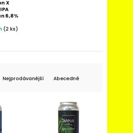
on X
 IPA
an 6,8%
m
(2 ks)
Nejprodávanější
Abecedně