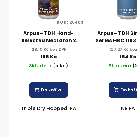
i
p
s
r
p
KÓD:
26403
o
Arpus - TDH Hand-
Arpus - TDH Si
r
d
Selected Nectaron x
Series HBC 1183
o
Riwaka IPA 0,44l can 7,5%
can 6,5% 
u
128,10 Kč bez DPH
127,27 Kč be
alk.
155 Kč
154 Kč
d
k
Skladem
(5 ks)
Skladem
(
u
t
k
ů
Do košíku
Do koš
t
ů
Triple Dry Hopped IPA
NEIPA