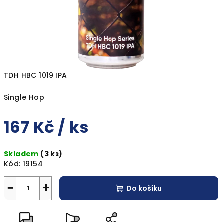
TDH HBC 1019 IPA
Single Hop
167 Kč
/ ks
Měrná
Skladem
(3 ks)
cena:
Kód:
19154
−
+
Do košíku