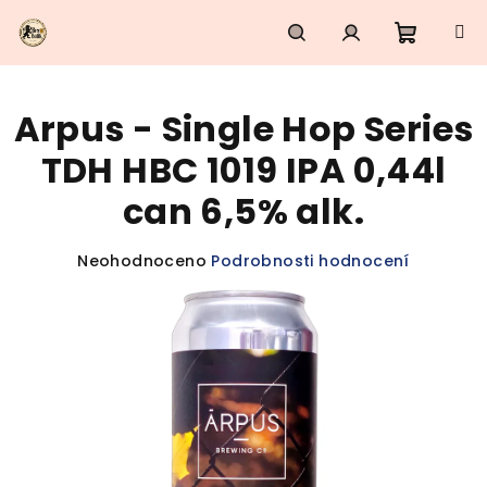
Přejít
na
obsah
Nákupn
Hledat
Přihlášení
Arpus - Single Hop Series
košík
TDH HBC 1019 IPA 0,44l
can 6,5% alk.
Průměrné
Neohodnoceno
Podrobnosti hodnocení
hodnocení
produktu
je
0,0
z
5
hvězdiček.