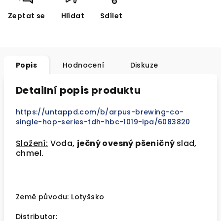
Zeptat se
Hlídat
Sdílet
Popis
Hodnocení
Diskuze
Detailní popis produktu
https://untappd.com/b/arpus-brewing-co-
single-hop-series-tdh-hbc-1019-ipa/6083820
Složení:
Voda,
ječný ovesný pšeničný
slad,
chmel.
Země původu: Lotyšsko
Distributor: