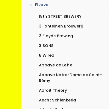
Pivovar
a
n
18th STREET BREWERY
n
3 Fonteinen Brouwerij
í
3 Floyds Brewing
p
3 SONS
a
8 Wired
n
Abbaye de Leffe
e
Abbaye Notre-Dame de Saint-
l
Rémy
Adroit Theory
Aecht Schlenkerla