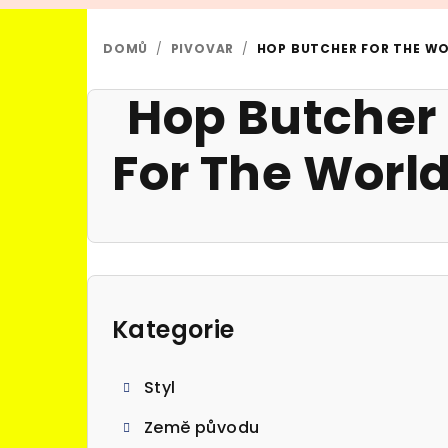
DOMŮ
/
PIVOVAR
/
HOP BUTCHER FOR THE W
Hop Butcher
For The Worl
P
o
Kategorie
Přeskočit
kategorie
s
Styl
t
Země původu
r