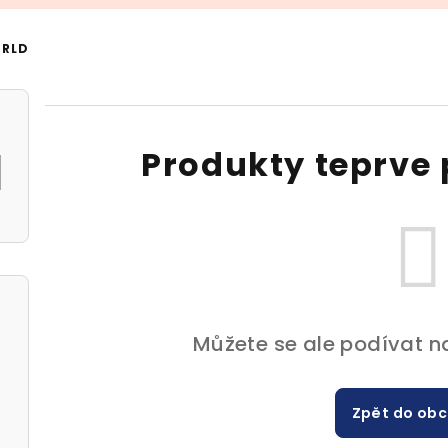
ORLD
d
Produkty teprve 
Můžete se ale podívat na
Zpět do ob