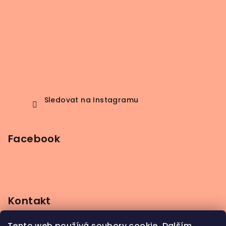
Sledovat na Instagramu
Facebook
Kontakt
info
@
beerbutik.cz
Tento web používá soubory cookie. Dalším