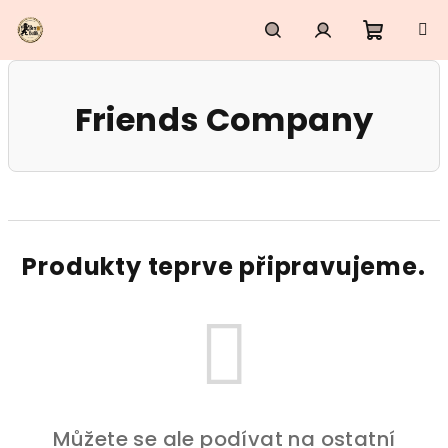
Přejít
na
obsah
Nákupn
Hledat
Přihlášení
Friends Company
košík
Produkty teprve připravujeme.
Můžete se ale podívat na ostatní