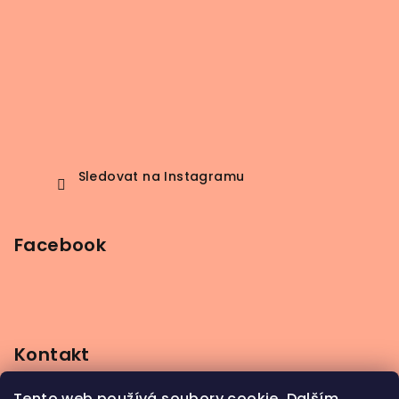
Sledovat na Instagramu
Facebook
Kontakt
info
@
beerbutik.cz
Tento web používá soubory cookie. Dalším