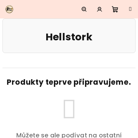
Přejít
na
obsah
Nákupn
Hledat
Přihlášení
Hellstork
košík
Produkty teprve připravujeme.
Můžete se ale podívat na ostatní