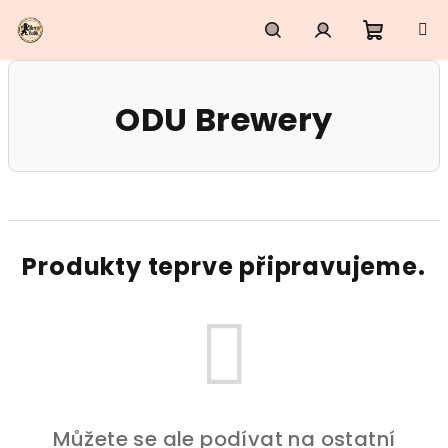
Přejít
na
obsah
Nákupn
Hledat
Přihlášení
ODU Brewery
košík
Produkty teprve připravujeme.
Můžete se ale podívat na ostatní