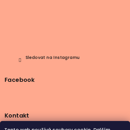
Sledovat na Instagramu
Facebook
Kontakt
info
@
beerbutik.cz
Tento web používá soubory cookie. Dalším