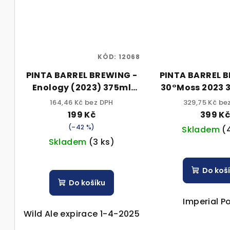
KÓD:
12068
PINTA BARREL BREWING -
PINTA BARREL 
Enology (2023) 375ml
30°Moss 2023 330ml 11%
sklo 7,5% alc.
alc.
164,46 Kč bez DPH
329,75 Kč be
199 Kč
399 K
(–42 %)
Skladem
(
Skladem
(3 ks)
Do koš
Do košíku
Imperial P
Wild Ale expirace 1-4-2025