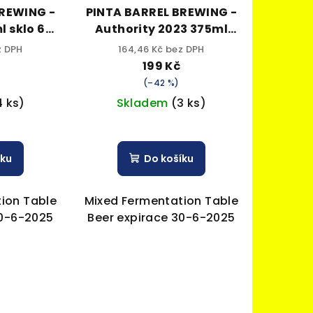
BREWING -
PINTA BARREL BREWING -
Authority 2023 375ml
sklo 7,5% alk.
z DPH
164,46 Kč bez DPH
199 Kč
(–42 %)
4 ks)
Skladem
(3 ks)
íku
Do košíku
ion Table
Mixed Fermentation Table
30-6-2025
Beer expirace 30-6-2025