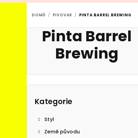
DOMŮ
/
PIVOVAR
/
PINTA BARREL BREWING
Pinta Barrel
Brewing
P
o
Kategorie
Přeskočit
kategorie
s
Styl
t
Země původu
r