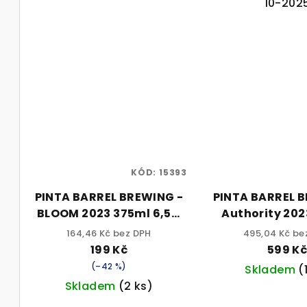
10-202
KÓD:
15393
PINTA BARREL BREWING -
PINTA BARREL 
BLOOM 2023 375ml 6,5%
Authority 2023 750
alk.
sklo 7,5% 
164,46 Kč bez DPH
495,04 Kč be
199 Kč
599 K
(–42 %)
Skladem
(
Skladem
(2 ks)