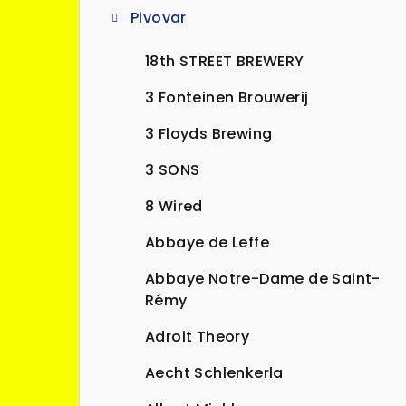
Pivovar
a
n
18th STREET BREWERY
n
3 Fonteinen Brouwerij
í
3 Floyds Brewing
p
3 SONS
a
8 Wired
n
Abbaye de Leffe
e
Abbaye Notre-Dame de Saint-
l
Rémy
Adroit Theory
Aecht Schlenkerla