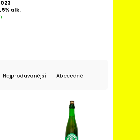
2023
,5% alk.
m
Nejprodávanější
Abecedně