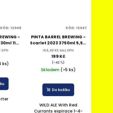
KÓD:
12048
KÓD:
12047
BREWING -
PINTA BARREL BREWING -
Scarlet 2023 3750ml 5,5%
alc.
z DPH
164,46 Kč bez DPH
č
199 Kč
(–42 %)
4 ks)
Skladem
(>5 ks)
íku
Do košíku
orter
WILD ALE With Red
Currants expirace 1-4-