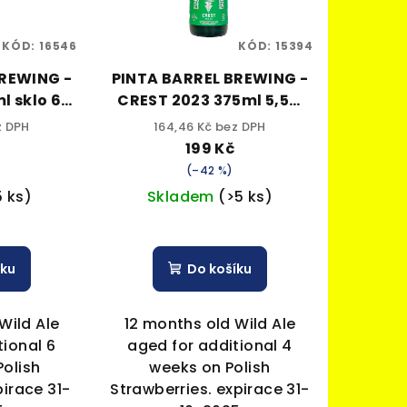
KÓD:
16546
KÓD:
15394
BREWING -
PINTA BARREL BREWING -
l sklo 6%
CREST 2023 375ml 5,5%
alk.
z DPH
164,46 Kč bez DPH
199 Kč
(–42 %)
5 ks)
Skladem
(>5 ks)
íku
Do košíku
Wild Ale
12 months old Wild Ale
tional 6
aged for additional 4
Polish
weeks on Polish
pirace 31-
Strawberries. expirace 31-