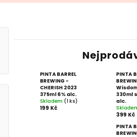
Nejprodá
PINTA BARREL
PINTA 
BREWING -
BREWIN
CHERISH 2023
Wisdom
375ml 6% alc.
330ml s
Skladem
(1 ks)
alc.
199 Kč
Sklade
399 Kč
PINTA 
BREWIN