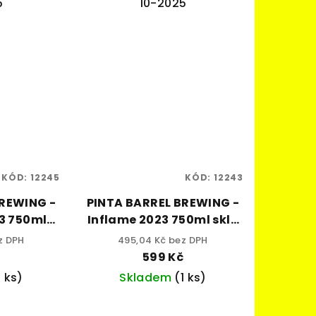
5
10-2025
KÓD:
12245
KÓD:
12243
BREWING -
PINTA BARREL BREWING -
ml
Inflame 2023 750ml sklo
alk.
6,5% alk.
z DPH
495,04 Kč bez DPH
č
599 Kč
1 ks)
Skladem
(1 ks)