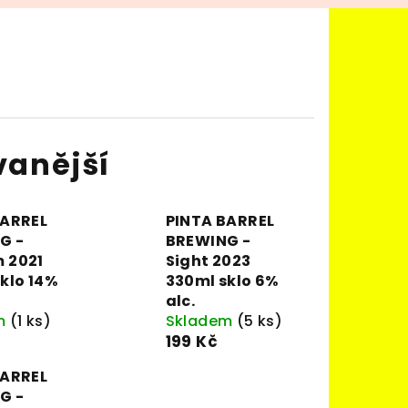
vanější
BARREL
PINTA BARREL
G -
BREWING -
 2021
Sight 2023
klo 14%
330ml sklo 6%
alc.
m
(1 ks)
Skladem
(5 ks)
199 Kč
BARREL
G -