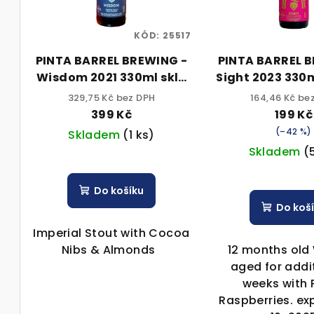
s
r
p
KÓD:
25517
o
PINTA BARREL BREWING -
PINTA BARREL 
r
d
Wisdom 2021 330ml sklo
Sight 2023 330m
o
14% alc.
alc.
u
329,75 Kč bez DPH
164,46 Kč be
399 Kč
199 Kč
d
k
(–42 %)
Skladem
(1 ks)
u
t
Skladem
(
k
ů
Do košíku
t
Do koš
ů
Imperial Stout with Cocoa
Nibs & Almonds
12 months old 
aged for addi
weeks with 
Raspberries. ex