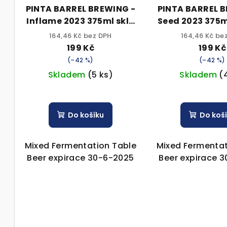
PINTA BARREL BREWING -
PINTA BARREL 
Inflame 2023 375ml sklo
Seed 2023 375ml sklo 6%
6,5% alk.
alk.
164,46 Kč bez DPH
164,46 Kč be
199 Kč
199 Kč
(–42 %)
(–42 %)
Skladem
(5 ks)
Skladem
(
Do košíku
Do koš
Mixed Fermentation Table
Mixed Fermentat
Beer expirace 30-6-2025
Beer expirace 