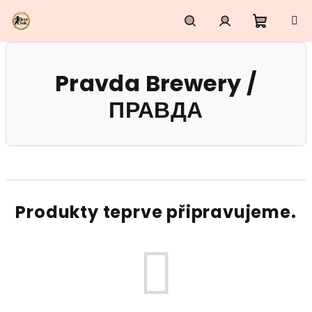
Přejít
na
obsah
Nákupn
Hledat
Přihlášení
Pravda Brewery /
košík
ПРАВДА
Produkty teprve připravujeme.