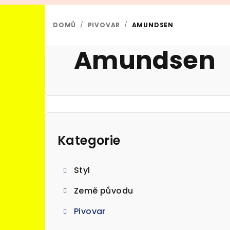
DOMŮ
/
PIVOVAR
/
AMUNDSEN
Amundsen
P
o
Kategorie
Přeskočit
kategorie
s
Styl
t
Země původu
r
Pivovar
a