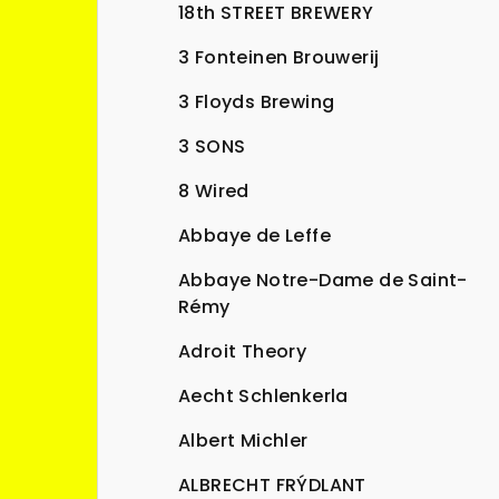
n
18th STREET BREWERY
n
3 Fonteinen Brouwerij
í
3 Floyds Brewing
p
3 SONS
a
8 Wired
n
Abbaye de Leffe
e
Abbaye Notre-Dame de Saint-
l
Rémy
Adroit Theory
Aecht Schlenkerla
Albert Michler
ALBRECHT FRÝDLANT