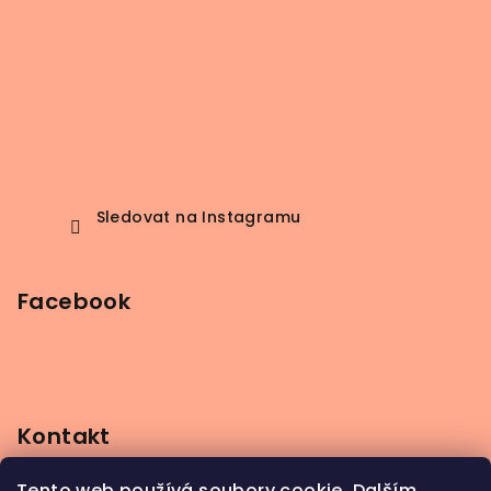
Sledovat na Instagramu
Facebook
Kontakt
info
@
beerbutik.cz
Tento web používá soubory cookie. Dalším