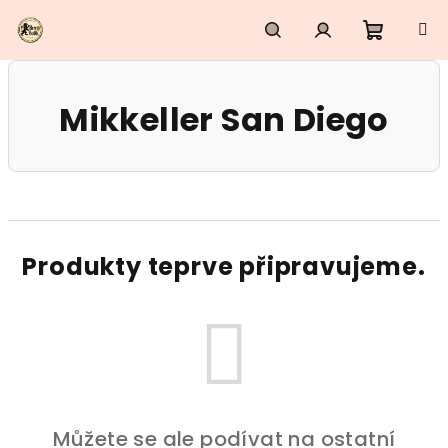
Přejít
na
obsah
Nákupn
Hledat
Přihlášení
Mikkeller San Diego
košík
Produkty teprve připravujeme.
Můžete se ale podívat na ostatní