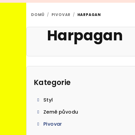
DOMŮ
/
PIVOVAR
/
HARPAGAN
Harpagan
P
o
Kategorie
Přeskočit
kategorie
s
Styl
t
Země původu
r
Pivovar
a