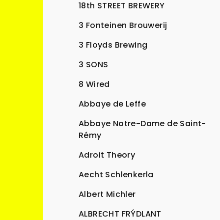
n
18th STREET BREWERY
n
3 Fonteinen Brouwerij
í
3 Floyds Brewing
p
3 SONS
a
8 Wired
n
Abbaye de Leffe
e
Abbaye Notre-Dame de Saint-
l
Rémy
Adroit Theory
Aecht Schlenkerla
Albert Michler
ALBRECHT FRÝDLANT