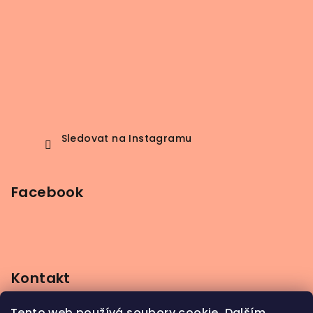
Sledovat na Instagramu
Facebook
Kontakt
info
@
beerbutik.cz
Tento web používá soubory cookie. Dalším