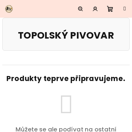
Přejít
na
obsah
Nákupn
Hledat
Přihlášení
TOPOLSKÝ PIVOVAR
košík
Produkty teprve připravujeme.
Můžete se ale podívat na ostatní