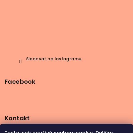
Sledovat na Instagramu
Facebook
Kontakt
info
@
beerbutik.cz
Tento web používá soubory cookie. Dalším