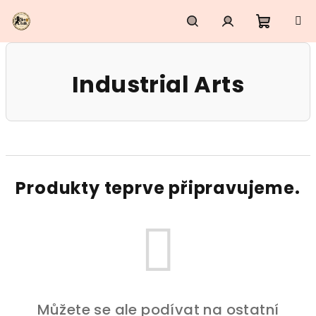
Přejít
na
obsah
Nákupn
Hledat
Přihlášení
Industrial Arts
košík
Produkty teprve připravujeme.
Můžete se ale podívat na ostatní