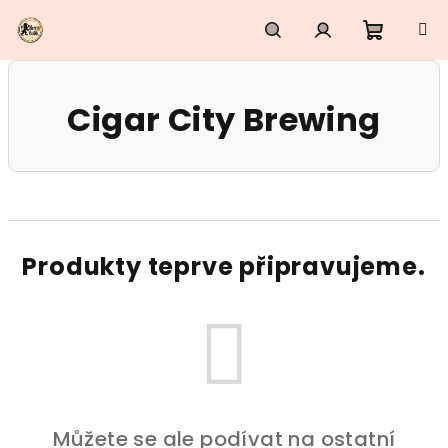
Přejít
na
obsah
Nákupn
Hledat
Přihlášení
Cigar City Brewing
košík
Produkty teprve připravujeme.
Můžete se ale podívat na ostatní