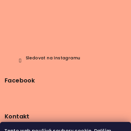
Sledovat na Instagramu
Facebook
Kontakt
info
@
beerbutik.cz
Tento web používá soubory cookie. Dalším