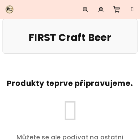
Přejít
na
obsah
Nákupn
Hledat
Přihlášení
FIRST Craft Beer
košík
Produkty teprve připravujeme.
Můžete se ale podívat na ostatní