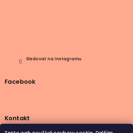
Sledovat na Instagramu
Facebook
Kontakt
info
@
beerbutik.cz
Tento web používá soubory cookie. Dalším