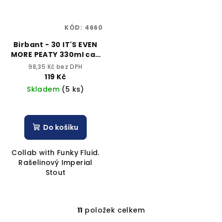
KÓD:
4660
Birbant - 30 IT'S EVEN
MORE PEATY 330ml can
10,9% alk.
98,35 Kč bez DPH
119 Kč
Skladem
(5 ks)
Do košíku
Collab with Funky Fluid.
Rašelinový Imperial
Stout
11
položek celkem
O