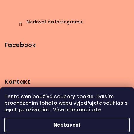
Sledovat na Instagramu
Facebook
Kontakt
info
@
beerbutik.cz
Tento web používá soubory cookie. Dalším
+420 606 123 111
procházením tohoto webu vyjadřujete souhlas s
jejich používáním.. Více informací
zde
.
Nastavení