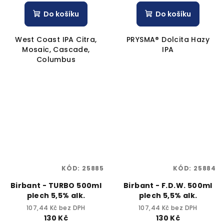
Do košíku
Do košíku
West Coast IPA Citra,
PRYSMA® Dolcita Hazy
Mosaic, Cascade,
IPA
Columbus
KÓD:
25885
KÓD:
25884
Birbant - TURBO 500ml
Birbant - F.D.W. 500ml
plech 5,5% alk.
plech 5,5% alk.
107,44 Kč bez DPH
107,44 Kč bez DPH
130 Kč
130 Kč