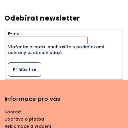
v
l
á
Odebírat newsletter
d
a
E-mail
c
í
Vložením e-mailu souhlasíte s
podmínkami
p
ochrany osobních údajů
r
v
k
Přihlásit se
y
v
Z
ý
á
p
p
Informace pro vás
i
a
s
Kontakt
u
t
Doprava a platba
í
Reklamace a vrácení