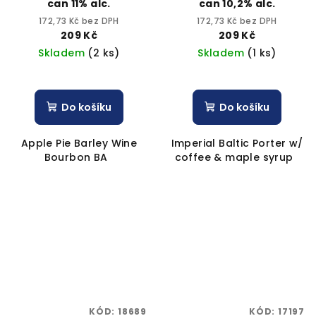
can 11% alc.
can 10,2% alc.
172,73 Kč bez DPH
172,73 Kč bez DPH
209 Kč
209 Kč
Skladem
(2 ks)
Skladem
(1 ks)
Do košíku
Do košíku
Apple Pie Barley Wine
Imperial Baltic Porter w/
Bourbon BA
coffee & maple syrup
KÓD:
18689
KÓD:
17197