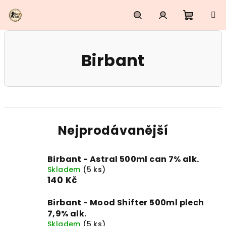
Přejít
na
obsah
Nákupn
Hledat
Přihlášení
Birbant
košík
Nejprodávanější
Birbant - Astral 500ml can 7% alk.
Skladem
(5 ks)
140 Kč
Birbant - Mood Shifter 500ml plech
7,9% alk.
Skladem
(5 ks)