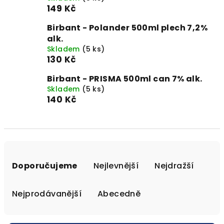
149 Kč
Birbant - Polander 500ml plech 7,2%
alk.
Skladem
(5 ks)
130 Kč
Birbant - PRISMA 500ml can 7% alk.
Skladem
(5 ks)
140 Kč
Ř
a
Doporučujeme
Nejlevnější
Nejdražší
z
e
Nejprodávanější
Abecedně
n
í