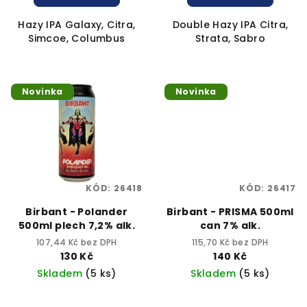
Hazy IPA Galaxy, Citra,
Double Hazy IPA Citra,
Simcoe, Columbus
Strata, Sabro
Novinka
Novinka
KÓD:
26418
KÓD:
26417
Birbant - Polander
Birbant - PRISMA 500ml
500ml plech 7,2% alk.
can 7% alk.
107,44 Kč bez DPH
115,70 Kč bez DPH
130 Kč
140 Kč
Skladem
(5 ks)
Skladem
(5 ks)