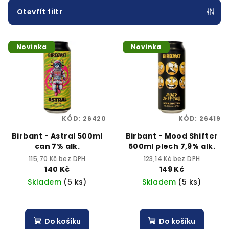
p
Otevřít filtr
r
V
o
Novinka
Novinka
ý
d
p
u
i
k
s
t
p
ů
KÓD:
26420
KÓD:
26419
r
o
Birbant - Astral 500ml
Birbant - Mood Shifter
can 7% alk.
500ml plech 7,9% alk.
d
115,70 Kč bez DPH
123,14 Kč bez DPH
u
140 Kč
149 Kč
k
Skladem
(5 ks)
Skladem
(5 ks)
t
ů
Do košíku
Do košíku