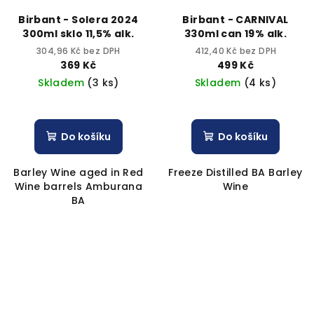
Birbant - Solera 2024
Birbant - CARNIVAL
300ml sklo 11,5% alk.
330ml can 19% alk.
304,96 Kč bez DPH
412,40 Kč bez DPH
369 Kč
499 Kč
Skladem
(3 ks)
Skladem
(4 ks)
Do košíku
Do košíku
Barley Wine aged in Red
Freeze Distilled BA Barley
Wine barrels Amburana
Wine
BA