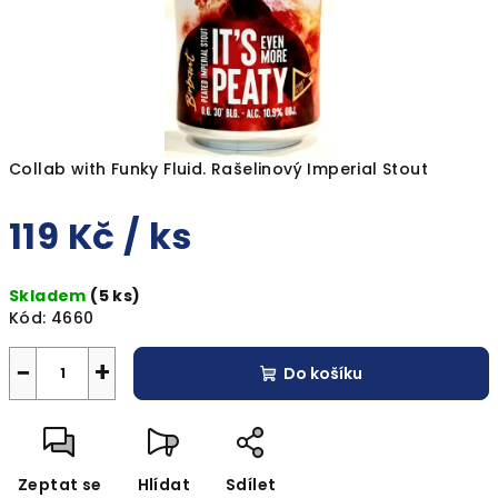
Collab with Funky Fluid. Rašelinový Imperial Stout
119 Kč
/ ks
Měrná
Skladem
(5 ks)
cena:
Kód:
4660
−
+
Do košíku
Zeptat se
Hlídat
Sdílet