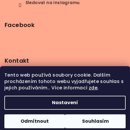
Sledovat na Instagramu
Facebook
Kontakt
info
@
beerbutik.cz
Tento web používá soubory cookie. Dalším
+420 606 123 111
procházením tohoto webu vyjadřujete souhlas s
jejich používáním.. Více informací
zde
.
Nastavení
Copyright 2026
BeerButik
. Všechna práva
vyhrazena.
Odmítnout
Souhlasím
Vytvořil Shoptet