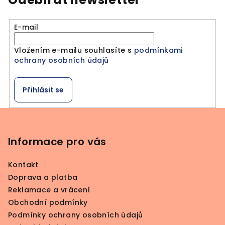
E-mail
Vložením e-mailu souhlasíte s
podmínkami
ochrany osobních údajů
Přihlásit se
Z
á
p
Informace pro vás
a
Kontakt
t
Doprava a platba
í
Reklamace a vrácení
Obchodní podmínky
Podmínky ochrany osobních údajů