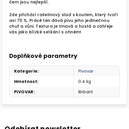
čem jsou nejlepší.
Zde přichází rašelinový slad s kouřem, který tvoří
asi 70 %. Právě ten dává pivu jeho jedinečnou
chuť a vůni. Textura je tmavá a hustá a zahřeje
vás jako blízké setkání s ohněm!
Doplňkové parametry
Kategorie
:
Pivovar
Hmotnost
:
0.4 kg
PIVOVAR
:
Birbant
Odebírat newsletter