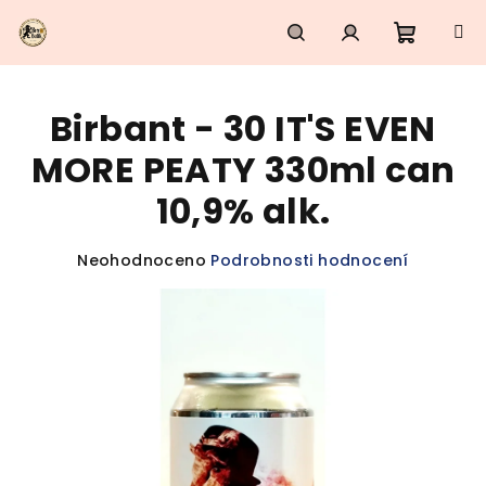
Přejít
na
obsah
Nákupn
Hledat
Přihlášení
Birbant - 30 IT'S EVEN
košík
MORE PEATY 330ml can
10,9% alk.
Průměrné
Neohodnoceno
Podrobnosti hodnocení
hodnocení
produktu
je
0,0
z
5
hvězdiček.