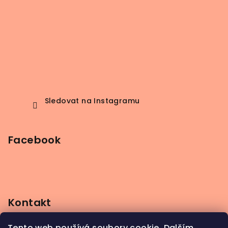
Sledovat na Instagramu
Facebook
Kontakt
info
@
beerbutik.cz
Tento web používá soubory cookie. Dalším