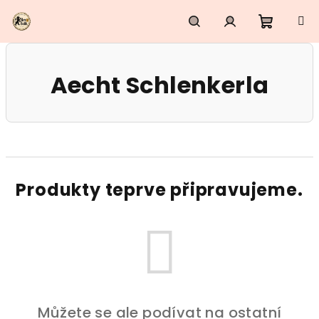
Přejít
na
obsah
Nákupn
Hledat
Přihlášení
Aecht Schlenkerla
košík
Produkty teprve připravujeme.
Můžete se ale podívat na ostatní