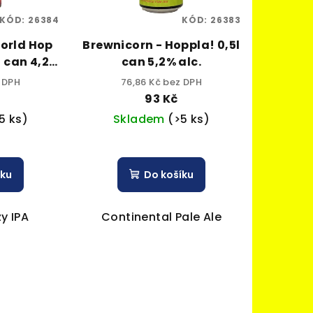
KÓD:
26384
KÓD:
26383
orld Hop
Brewnicorn - Hoppla! 0,5l
l can 4,2%
can 5,2% alc.
z DPH
76,86 Kč bez DPH
93 Kč
5 ks)
Skladem
(>5 ks)
íku
Do košíku
y IPA
Continental Pale Ale