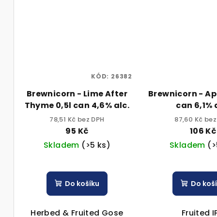
KÓD:
26382
Brewnicorn - Lime After
Brewnicorn - Ap
Thyme 0,5l can 4,6% alc.
can 6,1% 
78,51 Kč bez DPH
87,60 Kč be
95 Kč
106 Kč
Skladem
(>5 ks)
Skladem
(>
Do košíku
Do koš
Herbed & Fruited Gose
Fruited I