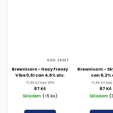
KÓD:
26307
Brewnicorn - Hazy Frenzy
Brewnicorn - Sk
Vibe 0,5l can 4,6% alc.
can 6,2% 
71,90 Kč bez DPH
71,90 Kč bez
87 Kč
87 Kč
Skladem
(>5 ks)
Skladem
(