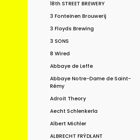
n
18th STREET BREWERY
n
3 Fonteinen Brouwerij
í
3 Floyds Brewing
p
3 SONS
a
8 Wired
n
Abbaye de Leffe
e
Abbaye Notre-Dame de Saint-
l
Rémy
Adroit Theory
Aecht Schlenkerla
Albert Michler
ALBRECHT FRÝDLANT