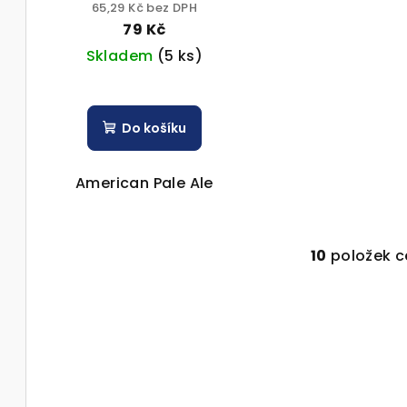
65,29 Kč bez DPH
79 Kč
Skladem
(5 ks)
Do košíku
American Pale Ale
10
položek c
O
v
l
á
d
a