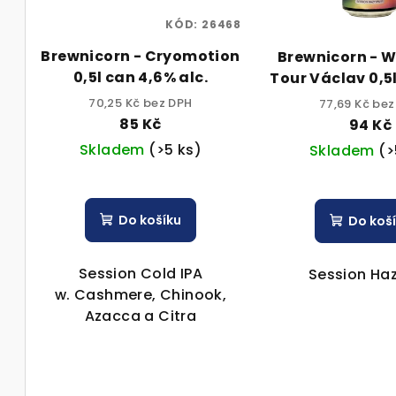
s
r
p
KÓD:
26468
o
Brewnicorn - Cryomotion
Brewnicorn - W
r
d
0,5l can 4,6% alc.
Tour Václav 0,5
o
alc.
u
70,25 Kč bez DPH
77,69 Kč be
85 Kč
94 Kč
d
k
Skladem
(>5 ks)
Skladem
(>
u
t
k
ů
Do košíku
Do koš
t
ů
Session Cold IPA
Session Haz
w. Cashmere, Chinook,
Azacca a Citra