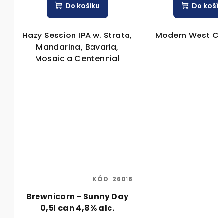
Do košíku
Do koš
Hazy Session IPA w. Strata,
Modern West C
Mandarina, Bavaria,
Mosaic a Centennial
KÓD:
26018
Brewnicorn - Sunny Day
0,5l can 4,8% alc.