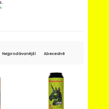
c.
m
Nejprodávanější
Abecedně