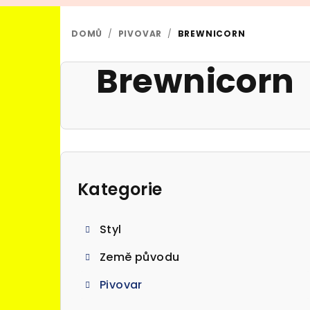
DOMŮ
/
PIVOVAR
/
BREWNICORN
Brewnicorn
P
o
Kategorie
Přeskočit
kategorie
s
Styl
t
Země původu
r
Pivovar
a