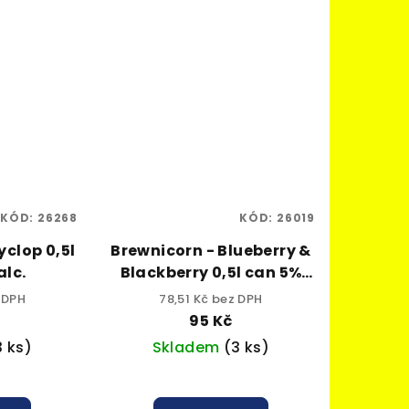
KÓD:
26268
KÓD:
26019
yclop 0,5l
Brewnicorn - Blueberry &
alc.
Blackberry 0,5l can 5%
alc.
 DPH
78,51 Kč bez DPH
95 Kč
3 ks)
Skladem
(3 ks)