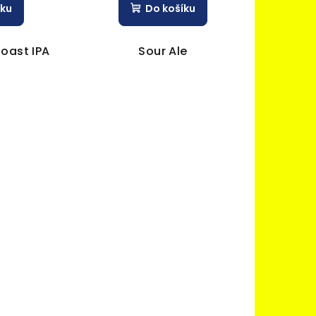
íku
Do košíku
oast IPA
Sour Ale