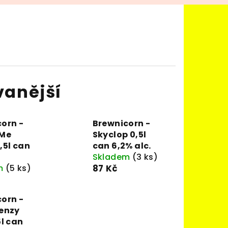
vanější
orn -
Brewnicorn -
 Me
Skyclop 0,5l
,5l can
can 6,2% alc.
Skladem
(3 ks)
m
(5 ks)
87 Kč
orn -
renzy
5l can