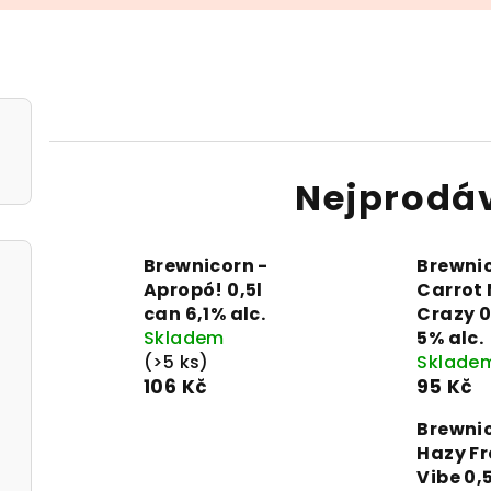
Nejprodá
Brewnicorn -
Brewnic
Apropó! 0,5l
Carrot
can 6,1% alc.
Crazy 0
Skladem
5% alc.
(>5 ks)
Sklade
106 Kč
95 Kč
Brewnic
Hazy F
Vibe 0,