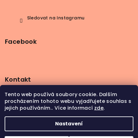
Sledovat na Instagramu
Facebook
Kontakt
info
@
beerbutik.cz
Tento web používá soubory cookie. Dalším
+420 606 123 111
procházením tohoto webu vyjadřujete souhlas s
jejich používáním.. Více informací
zde
.
Nastavení
Copyright 2026
BeerButik
. Všechna práva