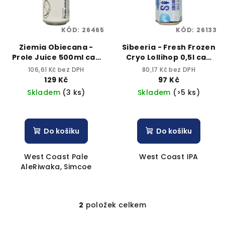
s
t
p
ů
KÓD:
26465
KÓD:
26133
r
o
Ziemia Obiecana -
Sibeeria - Fresh Frozen
Prole Juice 500ml can
Cryo Lollihop 0,5l can
d
5,6% alk.
6,6% alk.
106,61 Kč bez DPH
80,17 Kč bez DPH
u
129 Kč
97 Kč
k
Skladem
(3 ks)
Skladem
(>5 ks)
t
ů
Do košíku
Do košíku
West Coast Pale
West Coast IPA
AleRiwaka, Simcoe
2
položek celkem
O
v