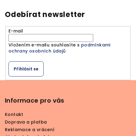
l
á
Odebírat newsletter
d
a
E-mail
c
í
Vložením e-mailu souhlasíte s
podmínkami
p
ochrany osobních údajů
r
v
k
Přihlásit se
y
v
Z
ý
á
p
p
Informace pro vás
i
a
s
Kontakt
u
t
Doprava a platba
í
Reklamace a vrácení