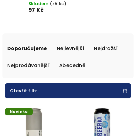
Skladem
(>5 ks)
97 Kč
Ř
a
Doporučujeme
Nejlevnější
Nejdražší
z
e
Nejprodávanější
Abecedně
n
í
p
Otevřít filtr
r
V
o
Novinka
ý
d
p
u
i
k