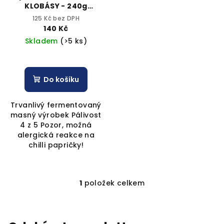
KLOBÁSY - 240g
d
vakuově balené
125 Kč bez DPH
u
140 Kč
k
Skladem
(>5 ks)
t
ů
Do košíku
Trvanlivý fermentovaný
masný výrobek Pálivost
4 z 5 Pozor, možná
alergická reakce na
chilli papričky!
1
položek celkem
O
v
l
á