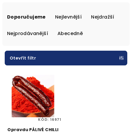
Ř
a
Doporučujeme
Nejlevnější
Nejdražší
z
e
Nejprodávanější
Abecedně
n
í
p
Otevřít filtr
r
V
o
ý
d
p
u
i
k
s
t
p
ů
KÓD:
16971
r
o
Opravdu PÁLIVÉ CHILLI