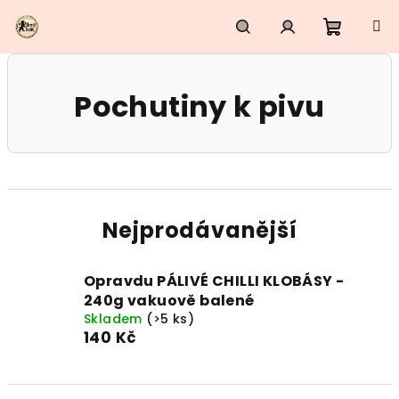
Přejít
na
obsah
Nákupn
Hledat
Přihlášení
Pochutiny k pivu
košík
Nejprodávanější
Opravdu PÁLIVÉ CHILLI KLOBÁSY -
240g vakuově balené
Skladem
(>5 ks)
140 Kč