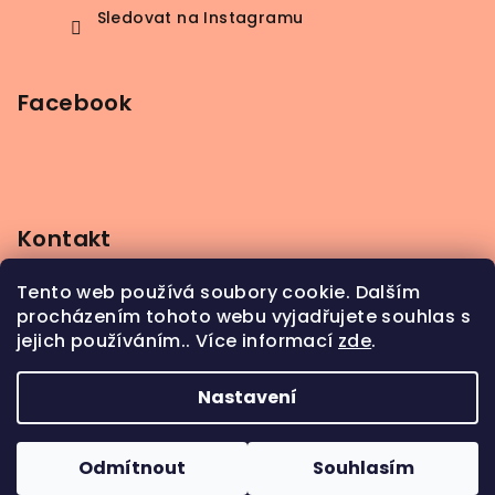
Sledovat na Instagramu
Facebook
Kontakt
info
@
beerbutik.cz
Tento web používá soubory cookie. Dalším
+420 606 123 111
procházením tohoto webu vyjadřujete souhlas s
jejich používáním.. Více informací
zde
.
Nastavení
Copyright 2026
BeerButik
. Všechna práva
vyhrazena.
Odmítnout
Souhlasím
Vytvořil Shoptet