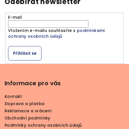
Odebírat newsletter
d
a
E-mail
c
í
Vložením e-mailu souhlasíte s
podmínkami
p
ochrany osobních údajů
r
v
k
Přihlásit se
y
v
Z
ý
á
p
p
Informace pro vás
i
a
s
Kontakt
u
t
Doprava a platba
í
Reklamace a vrácení
Obchodní podmínky
Podmínky ochrany osobních údajů