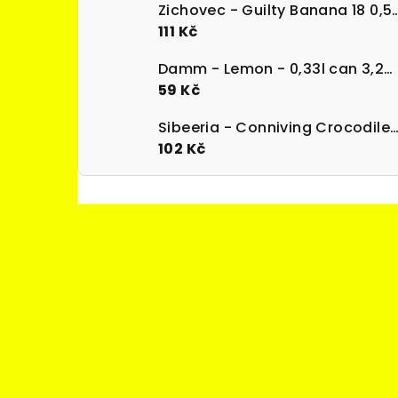
Zichovec - Guilty Banana 18 0
111 Kč
Damm - Lemon - 0,33l can 3,2% alk.
59 Kč
Sibeeria - Conniving Crocodile 0,5l can 7,3%
102 Kč