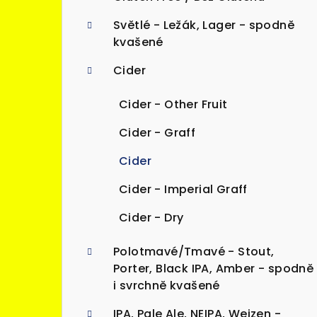
n
Světlé - Ležák, Lager - spodně
n
kvašené
í
Cider
p
Cider - Other Fruit
a
Cider - Graff
n
Cider
e
Cider - Imperial Graff
l
Cider - Dry
Polotmavé/Tmavé - Stout,
Porter, Black IPA, Amber - spodně
i svrchně kvašené
IPA, Pale Ale, NEIPA, Weizen -