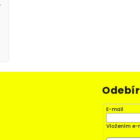
,5l can 5% alk.
 alk.
Odebír
E-mail
Vložením e-