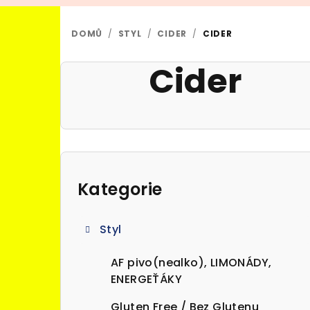
DOMŮ
/
STYL
/
CIDER
/
CIDER
Cider
P
o
Kategorie
Přeskočit
kategorie
s
Styl
t
r
AF pivo(nealko), LIMONÁDY,
ENERGEŤÁKY
a
Gluten Free / Bez Glutenu