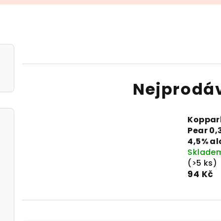
Nejprodá
Koppar
Pear 0,
4,5% al
Sklade
(>5 ks)
94 Kč