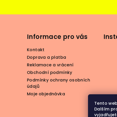
Z
á
Informace pro vás
Ins
p
a
Kontakt
t
Doprava a platba
Reklamace a vrácení
í
Obchodní podmínky
Podmínky ochrany osobních
údajů
Moje objednávka
Tento web
Dalším pr
vyjadřujet