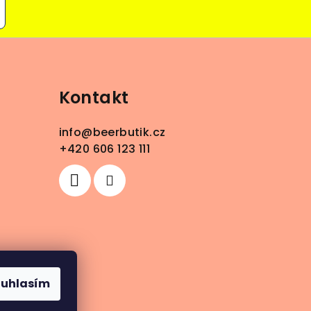
Kontakt
info
@
beerbutik.cz
+420 606 123 111
ouhlasím