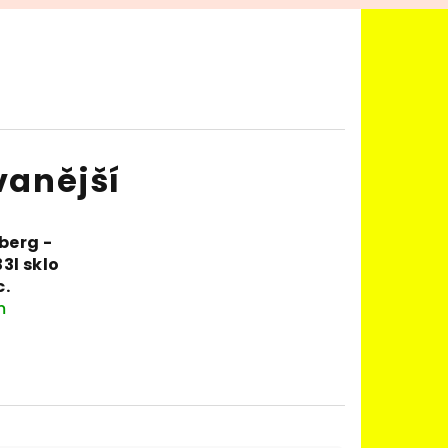
vanější
berg -
33l sklo
c.
m