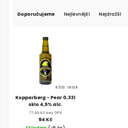
Ř
Doporučujeme
Nejlevnější
Nejdražší
a
z
V
e
ý
n
p
í
i
p
s
r
p
KÓD:
19126
o
Kopparberg - Pear 0,33l
r
d
sklo 4,5% alc.
o
u
77,69 Kč bez DPH
94 Kč
d
k
Skladem
(>5 ks)