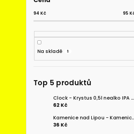
Cena
94
Kč
95
K
Na skladě
1
Top 5 produktů
Clock - Krystus 0,5l nealko IPA can <0,5% alk.
62 Kč
Kamenice nad Lipou - Kamenická desítka 10
36 Kč