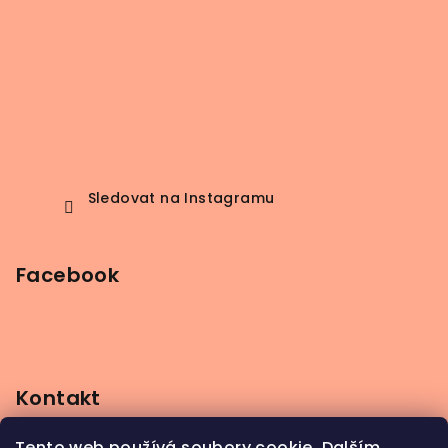
Sledovat na Instagramu
Facebook
Kontakt
info
@
beerbutik.cz
Tento web používá soubory cookie. Dalším