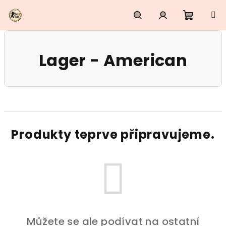
Přejít
na
obsah
Nákupn
Hledat
Přihlášení
Lager - American
košík
Produkty teprve připravujeme.
Můžete se ale podívat na ostatní