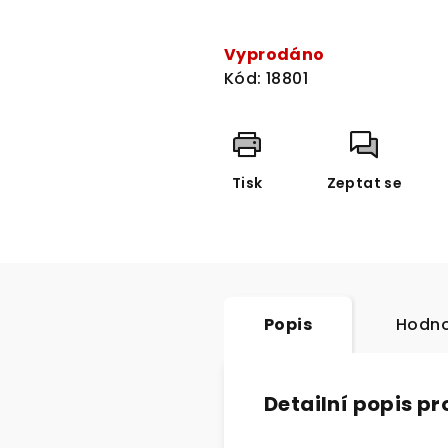
Měrná
cena:
Vyprodáno
Kód:
18801
Tisk
Zeptat se
Popis
Hodno
Detailní popis p