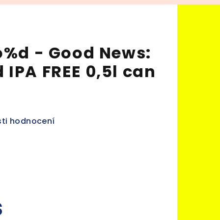
Go%d - Good News:
 IPA FREE 0,5l can
ti hodnocení
s