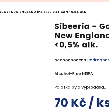
NEWS: NEW ENGLAND IPA FREE 0,5L CAN <0,5% ALK.
Sibeeria - 
New England
<0,5% alk.
Průměrné
Neohodnoceno
Podrobnos
hodnocení
produktu
Alcohol-Free NEIPA
je
0,0
Položka byla vyprodána…
z
5
70 Kč
/ k
hvězdiček.