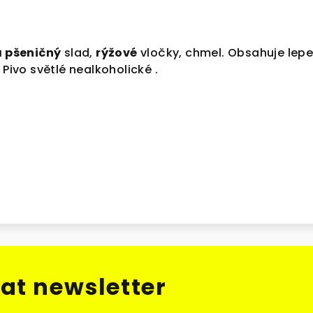
a pšeničný
slad,
rýžové
vločky, chmel. Obsahuje lepe
 Pivo světlé nealkoholické .
at newsletter