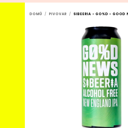
DOMŮ
/
PIVOVAR
/
SIBEERIA - GO%D - GOOD 