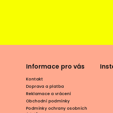
Z
á
Informace pro vás
Ins
p
a
Kontakt
t
Doprava a platba
Reklamace a vrácení
í
Obchodní podmínky
Podmínky ochrany osobních