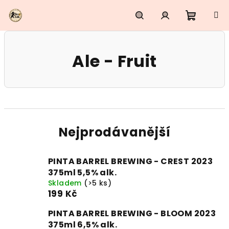
Přejít
na
obsah
Nákupn
Hledat
Přihlášení
Ale - Fruit
košík
Nejprodávanější
PINTA BARREL BREWING - CREST 2023
375ml 5,5% alk.
Skladem
(>5 ks)
199 Kč
PINTA BARREL BREWING - BLOOM 2023
375ml 6,5% alk.