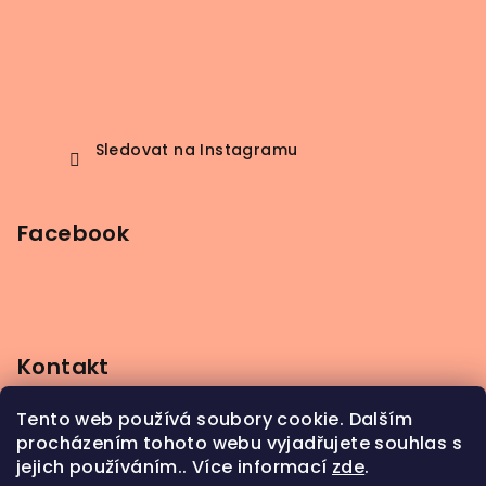
Sledovat na Instagramu
Facebook
Kontakt
info
@
beerbutik.cz
Tento web používá soubory cookie. Dalším
+420 606 123 111
procházením tohoto webu vyjadřujete souhlas s
jejich používáním.. Více informací
zde
.