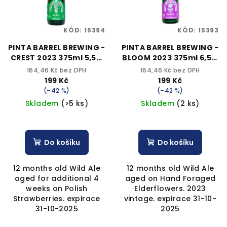
s
t
p
ů
KÓD:
15394
KÓD:
15393
r
o
PINTA BARREL BREWING -
PINTA BARREL BREWING -
CREST 2023 375ml 5,5%
BLOOM 2023 375ml 6,5%
d
alk.
alk.
164,46 Kč bez DPH
164,46 Kč bez DPH
u
199 Kč
199 Kč
k
(–42 %)
(–42 %)
Skladem
(>5 ks)
Skladem
(2 ks)
t
ů
Do košíku
Do košíku
12 months old Wild Ale
12 months old Wild Ale
aged for additional 4
aged on Hand Foraged
weeks on Polish
Elderflowers. 2023
Strawberries. expirace
vintage. expirace 31-10-
31-10-2025
2025