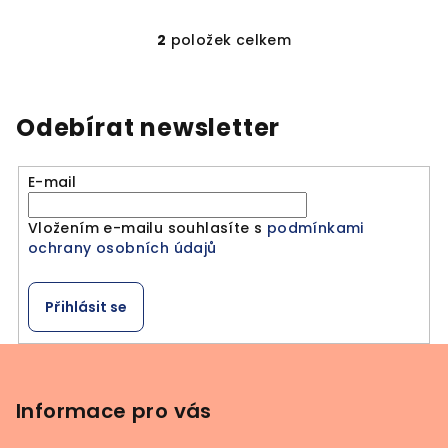
2
položek celkem
O
v
l
á
Odebírat newsletter
d
a
E-mail
c
í
Vložením e-mailu souhlasíte s
podmínkami
p
ochrany osobních údajů
r
v
k
Přihlásit se
y
v
Z
ý
á
p
p
Informace pro vás
i
a
s