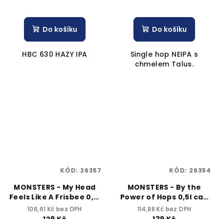
Do košíku
Do košíku
HBC 630 HAZY IPA
Single hop NEIPA s
chmelem Talus.
KÓD:
26357
KÓD:
26354
MONSTERS - My Head
MONSTERS - By the
Feels Like A Frisbee 0,5l
Power of Hops 0,5l can
can 4% alc.
6,5% alc.
106,61 Kč bez DPH
114,88 Kč bez DPH
129 Kč
139 Kč