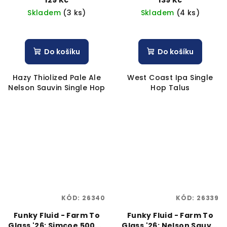
Skladem
(3 ks)
Skladem
(4 ks)
Do košíku
Do košíku
Hazy Thiolized Pale Ale
West Coast Ipa Single
Nelson Sauvin Single Hop
Hop Talus
KÓD:
26340
KÓD:
26339
Funky Fluid - Farm To
Funky Fluid - Farm To
Glass '26: Simcoe 500ml
Glass '26: Nelson Sauvin