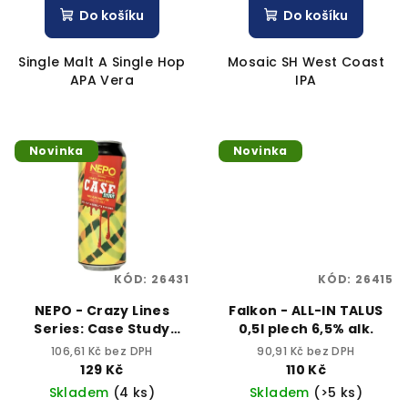
Do košíku
Do košíku
Single Malt A Single Hop
Mosaic SH West Coast
APA Vera
IPA
Novinka
Novinka
KÓD:
26431
KÓD:
26415
NEPO - Crazy Lines
Falkon - ALL-IN TALUS
Series: Case Study
0,5l plech 6,5% alk.
500ml can 6% alc.
106,61 Kč bez DPH
90,91 Kč bez DPH
129 Kč
110 Kč
Skladem
(4 ks)
Skladem
(>5 ks)