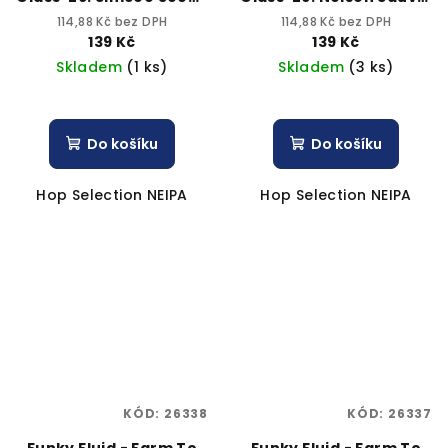
can 6,5% alc.
500ml can 6,5% alc.
114,88 Kč bez DPH
114,88 Kč bez DPH
139 Kč
139 Kč
Skladem
(1 ks)
Skladem
(3 ks)
Do košíku
Do košíku
Hop Selection NEIPA
Hop Selection NEIPA
KÓD:
26338
KÓD:
26337
Funky Fluid - Farm To
Funky Fluid - Farm To