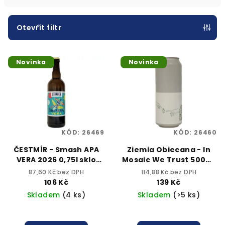
í
p
Otevřít filtr
r
V
o
Novinka
Novinka
ý
d
p
u
i
k
s
t
p
ů
KÓD:
26469
KÓD:
26460
r
o
ČESTMÍR - Smash APA
Ziemia Obiecana - In
VERA 2026 0,75l sklo
Mosaic We Trust 500ml
d
5,2% alk.
can 6,5% alk.
87,60 Kč bez DPH
114,88 Kč bez DPH
u
106 Kč
139 Kč
k
Skladem
(4 ks)
Skladem
(>5 ks)
t
ů