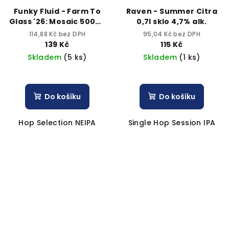
Funky Fluid - Farm To
Raven - Summer Citra
Glass '26: Mosaic 500ml
0,7l sklo 4,7% alk.
can 6,2% alc.
114,88 Kč bez DPH
95,04 Kč bez DPH
139 Kč
115 Kč
Skladem
(5 ks)
Skladem
(1 ks)
Do košíku
Do košíku
Hop Selection NEIPA
Single Hop Session IPA