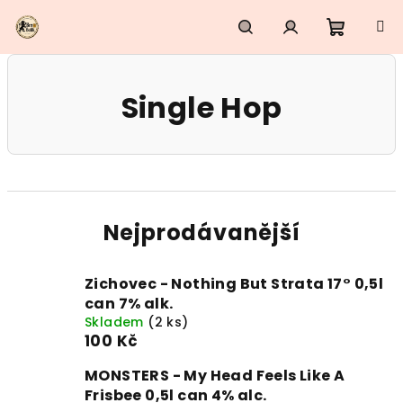
Přejít
na
obsah
Nákupn
Hledat
Přihlášení
Single Hop
košík
Nejprodávanější
Zichovec - Nothing But Strata 17° 0,5l
can 7% alk.
Skladem
(2 ks)
100 Kč
MONSTERS - My Head Feels Like A
Frisbee 0,5l can 4% alc.