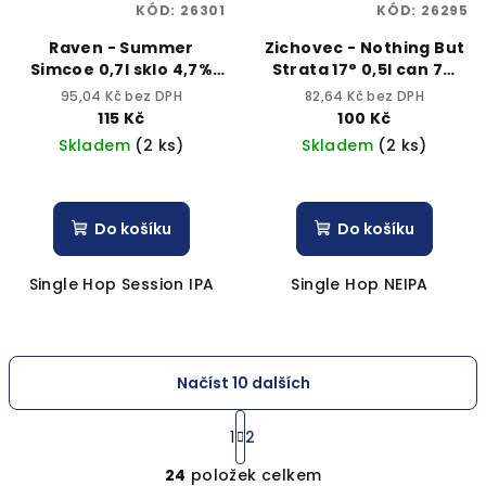
KÓD:
26301
KÓD:
26295
Raven - Summer
Zichovec - Nothing But
Simcoe 0,7l sklo 4,7%
Strata 17° 0,5l can 7%
alk.
alk.
95,04 Kč bez DPH
82,64 Kč bez DPH
115 Kč
100 Kč
Skladem
(2 ks)
Skladem
(2 ks)
Do košíku
Do košíku
Single Hop Session IPA
Single Hop NEIPA
Načíst 10 dalších
S
t
1
2
O
r
24
položek celkem
á
v