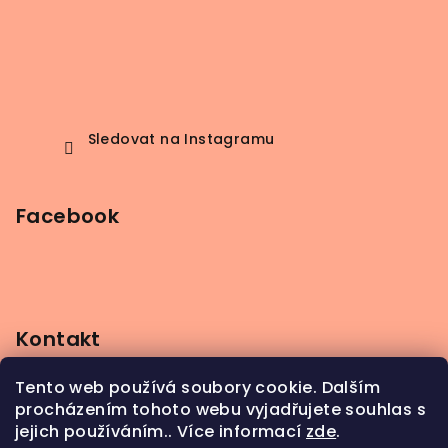
Sledovat na Instagramu
Facebook
Kontakt
info
@
beerbutik.cz
Tento web používá soubory cookie. Dalším
+420 606 123 111
procházením tohoto webu vyjadřujete souhlas s
jejich používáním.. Více informací
zde
.