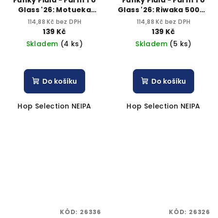
Glass '26: Motueka
Glass '26: Riwaka 500ml
500ml can 6,4% alc.
can 6,3% alc.
114,88 Kč bez DPH
114,88 Kč bez DPH
139 Kč
139 Kč
Skladem
(4 ks)
Skladem
(5 ks)
Do košíku
Do košíku
Hop Selection NEIPA
Hop Selection NEIPA
KÓD:
26336
KÓD:
26326