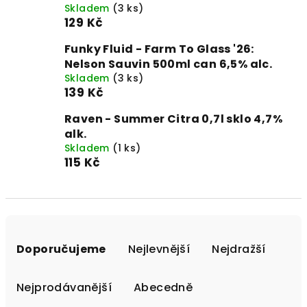
Skladem
(3 ks)
129 Kč
Funky Fluid - Farm To Glass '26:
Nelson Sauvin 500ml can 6,5% alc.
Skladem
(3 ks)
139 Kč
Raven - Summer Citra 0,7l sklo 4,7%
alk.
Skladem
(1 ks)
115 Kč
Ř
a
Doporučujeme
Nejlevnější
Nejdražší
z
e
Nejprodávanější
Abecedně
n