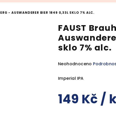
RG - AUSWANDERER BIER 1849 0,33L SKLO 7% ALC.
FAUST Brauh
Auswanderer 
sklo 7% alc.
Průměrné
Neohodnoceno
Podrobnos
hodnocení
produktu
Imperial IPA
je
0,0
149 Kč
/ 
z
5
hvězdiček.
Měrná