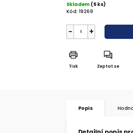
cena:
Skladem
(5 ks)
Kód:
19269
−
+
Tisk
Zeptat se
Popis
Hodno
Detailní popis p