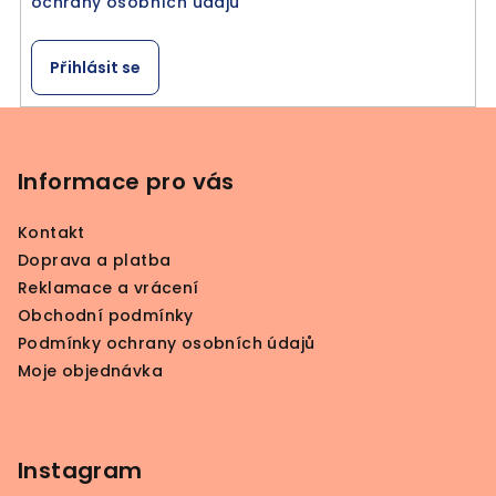
ochrany osobních údajů
Přihlásit se
Z
á
p
Informace pro vás
a
Kontakt
t
Doprava a platba
í
Reklamace a vrácení
Obchodní podmínky
Podmínky ochrany osobních údajů
Moje objednávka
Instagram