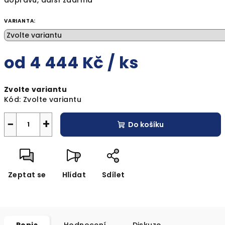
dopravu, další zdarma
VARIANTA:
od
4 444 Kč
/ ks
Měrná
Zvolte variantu
cena:
Kód:
Zvolte variantu
−
+
Do košíku
Zeptat se
Hlídat
Sdílet