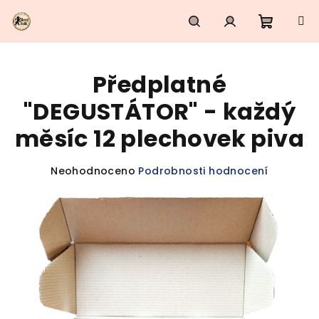
Přejít
na
obsah
Nákupn
Hledat
Přihlášení
Předplatné
košík
"DEGUSTÁTOR" - každý
měsíc 12 plechovek piva
Průměrné
Neohodnoceno
Podrobnosti hodnocení
hodnocení
produktu
je
0,0
z
5
hvězdiček.