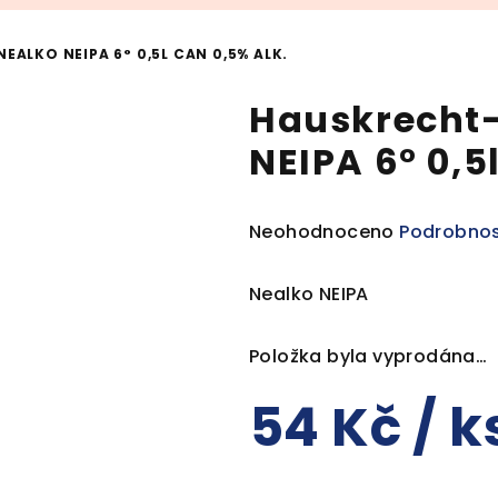
EALKO NEIPA 6° 0,5L CAN 0,5% ALK.
Hauskrecht-
NEIPA 6° 0,5
Průměrné
Neohodnoceno
Podrobnos
hodnocení
produktu
Nealko NEIPA
je
0,0
Položka byla vyprodána…
z
5
54 Kč
/ k
hvězdiček.
Měrná