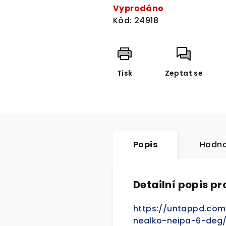
cena:
Vyprodáno
Kód:
24918
Tisk
Zeptat se
Popis
Hodno
Detailní popis p
https://untappd.com
nealko-neipa-6-deg