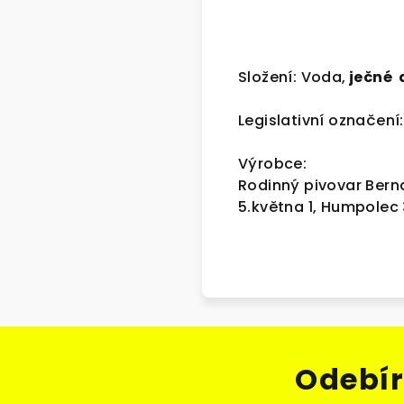
Složení: Voda,
ječné 
Legislativní označení:
Výrobce:
Rodinný pivovar Berna
5.května 1, Humpolec 
Odebír