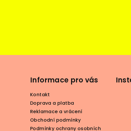
Z
á
Informace pro vás
Ins
p
a
Kontakt
t
Doprava a platba
Reklamace a vrácení
í
Obchodní podmínky
Podmínky ochrany osobních