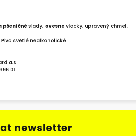
a pšeničné
slady
,
ovesne
vlocky, upravený chmel.
 Pivo světlé nealkoholické
rd a.s.
396 01
at newsletter