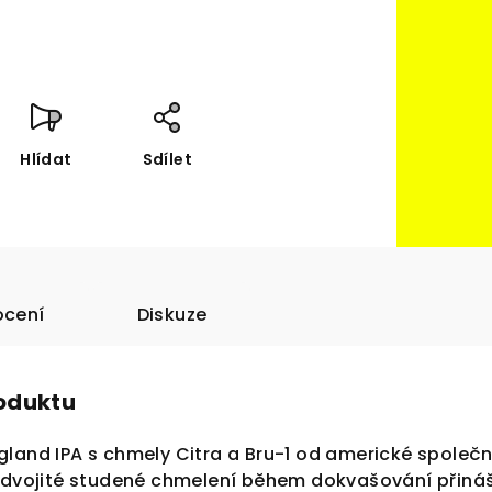
Hlídat
Sdílet
cení
Diskuze
roduktu
land IPA s chmely Citra a Bru-1 od americké společn
í dvojité studené chmelení během dokvašování přináš