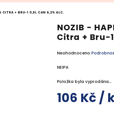
 CITRA + BRU-1 0,5L CAN 6,2% ALC.
NOZIB - HAP
Citra + Bru-1
Průměrné
Neohodnoceno
Podrobnos
hodnocení
produktu
NEIPA
je
0,0
Položka byla vyprodána…
z
5
106 Kč
/ 
hvězdiček.
Měrná