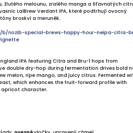
, žlutého melounu, zralého manga a šťavnatých citr
snic LalBrew Verdant IPA, které podtrhují ovocný
 tóny broskví a meruněk.
/b/nozib-special-brews-happy-hour-neipa-citra-b
ignette
ngland IPA featuring Citra and Bru-1 hops from
ive double dry-hop during fermentation drives bold 
w melon, ripe mango, and juicy citrus. Fermented wi
east, which enhances the fruit-forward profile with
 apricot character.
slady,
ovesné
vločky, upravený chmel.