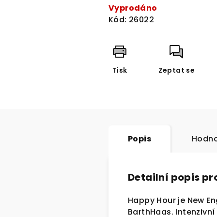
cena:
Vyprodáno
Kód:
26022
Tisk
Zeptat se
Popis
Hodno
Detailní popis p
Happy Hour je New Eng
BarthHaas. Intenzivn