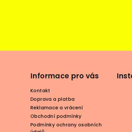
Z
á
Informace pro vás
Ins
p
a
Kontakt
t
Doprava a platba
Reklamace a vrácení
í
Obchodní podmínky
Podmínky ochrany osobních
údajů