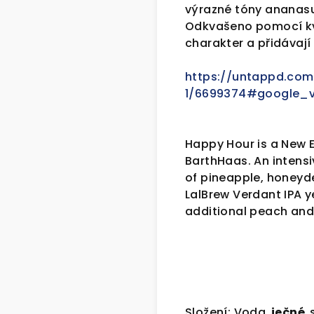
výrazné tóny ananasu
Odkvašeno pomocí kva
charakter a přidávají
https://untappd.com
1/6699374#google_v
Happy Hour is a New E
BarthHaas. An intens
of pineapple, honeyde
LalBrew Verdant IPA y
additional peach and
Složení: Voda,
ječné