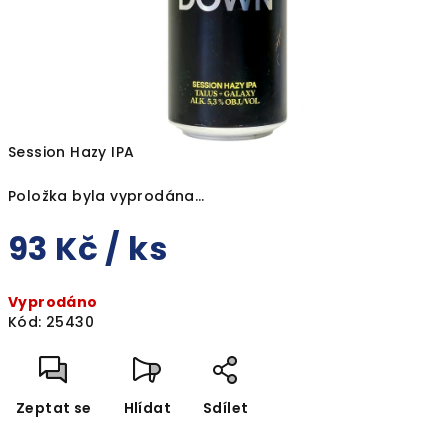
Session Hazy IPA
Položka byla vyprodána…
93 Kč
/ ks
Měrná
Vyprodáno
cena:
Kód:
25430
Zeptat se
Hlídat
Sdílet