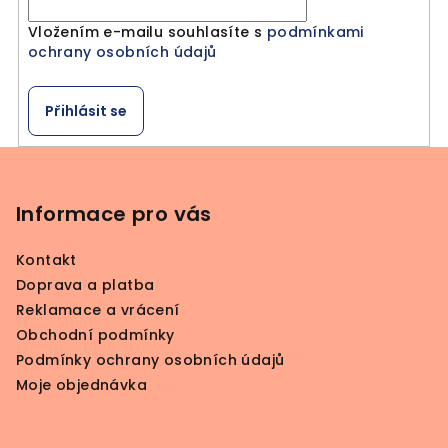
Vložením e-mailu souhlasíte s
podmínkami
ochrany osobních údajů
Přihlásit se
Z
á
p
Informace pro vás
a
Kontakt
t
Doprava a platba
í
Reklamace a vrácení
Obchodní podmínky
Podmínky ochrany osobních údajů
Moje objednávka