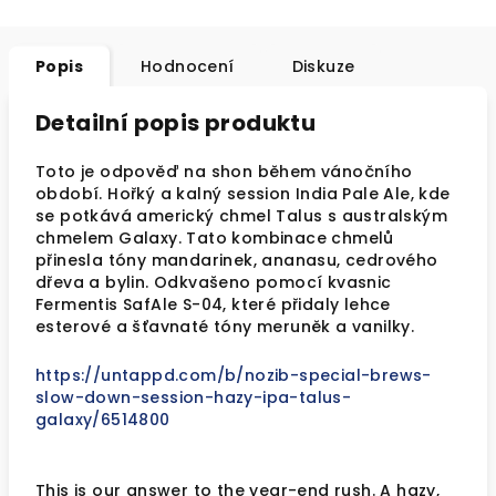
Popis
Hodnocení
Diskuze
Detailní popis produktu
Toto je odpověď na shon během vánočního
období. Hořký a kalný session India Pale Ale, kde
se potkává americký chmel Talus s australským
chmelem Galaxy. Tato kombinace chmelů
přinesla tóny mandarinek, ananasu, cedrového
dřeva a bylin. Odkvašeno pomocí kvasnic
Fermentis SafAle S-04, které přidaly lehce
esterové a šťavnaté tóny meruněk a vanilky.
https://untappd.com/b/nozib-special-brews-
slow-down-session-hazy-ipa-talus-
galaxy/6514800
This is our answer to the year-end rush. A hazy,