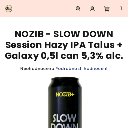
Přejít
na
obsah
Nákupn
Hledat
Přihlášení
NOZIB - SLOW DOWN
košík
Session Hazy IPA Talus +
Galaxy 0,5l can 5,3% alc.
Průměrné
Neohodnoceno
Podrobnosti hodnocení
hodnocení
produktu
je
0,0
z
5
hvězdiček.