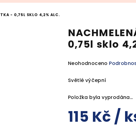
KA - 0,75L SKLO 4,2% ALC.
NACHMELENÁ 
0,75l sklo 4,
Průměrné
Neohodnoceno
Podrobnos
hodnocení
produktu
Světlé výčepní
je
0,0
Položka byla vyprodána…
z
5
115 Kč
/ k
hvězdiček.
Měrná