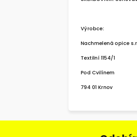
Výrobce:
Nachmelená opice s.r
Textilní 1154/1
Pod Cvilínem
794 01 Krnov