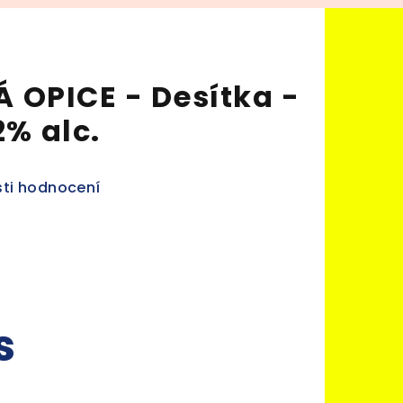
OPICE - Desítka -
2% alc.
ti hodnocení
s