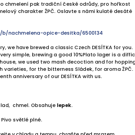
ro chmelení pak tradiční české odrůdy, pro hořkost
melový charakter ŽPČ. Oslavte s námi kulaté desáté
.
m/b/nachmelena-opice-desitka/6500134
ary, we have brewed a classic Czech DESÍTKA for you.
ery simple, brewing a good 10%Plato lager is a diffic
rewhouse, we used two mash decoction and for hoppin
 varieties, for the bitterness Sládek, for aroma ŽPČ.
enth anniversary of our DESÍTKA with us.
lad, chmel. Obsahuje
lepek
.
Pivo světlé plné.
ejte v chladu a temnu, chraňte před mrazem