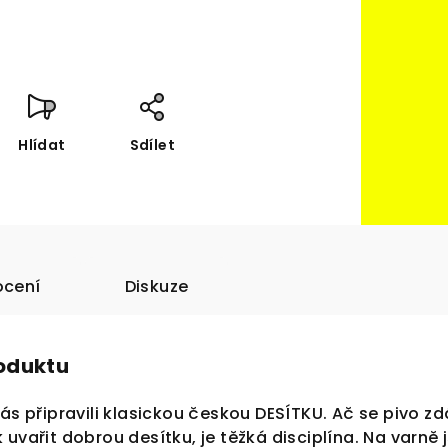
Hlídat
Sdílet
cení
Diskuze
roduktu
Vás připravili klasickou českou DESÍTKU. Ač se pivo zd
 uvařit dobrou desítku, je těžká disciplína. Na varně