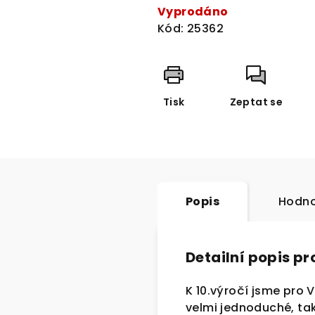
cena:
Vyprodáno
Kód:
25362
Tisk
Zeptat se
Popis
Hodno
Detailní popis p
K 10.výročí jsme pro 
velmi jednoduché, tak