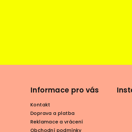
Z
á
Informace pro vás
Ins
p
a
Kontakt
t
Doprava a platba
Reklamace a vrácení
í
Obchodní podmínky