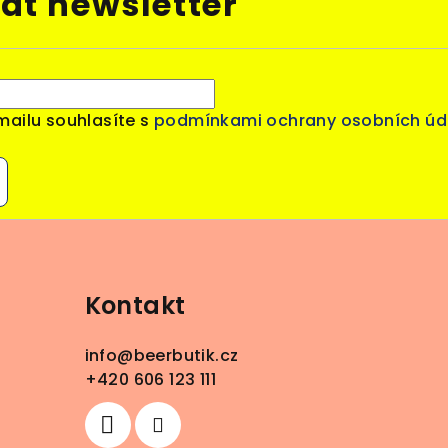
at newsletter
mailu souhlasíte s
podmínkami ochrany osobních úd
Kontakt
info
@
beerbutik.cz
+420 606 123 111