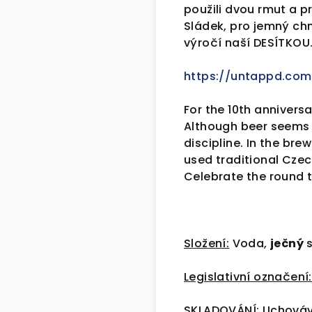
použili dvou rmut a p
Sládek, pro jemný ch
výročí naší DESÍTKOU
https://untappd.co
For the 10th annivers
Although beer seems v
discipline. In the b
used traditional Czech
Celebrate the round t
Složení:
Voda,
ječný
s
Legislativní označení:
SKLADOVÁNÍ: Uchováv