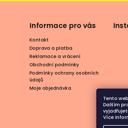
Z
á
Informace pro vás
Ins
p
a
Kontakt
t
Doprava a platba
Reklamace a vrácení
í
Obchodní podmínky
Podmínky ochrany osobních
údajů
Moje objednávka
Tento web
Dalším pr
vyjadřujet
Více info
S