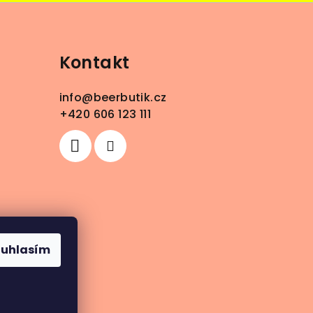
Kontakt
info
@
beerbutik.cz
+420 606 123 111
ouhlasím