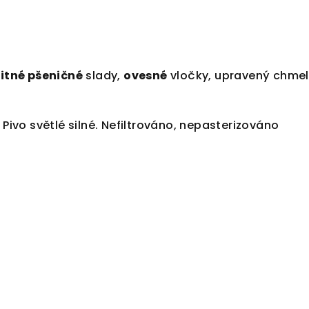
žitné pšeničné
slady,
ovesné
vločky, upravený chmel
 Pivo světlé silné. Nefiltrováno, nepasterizováno