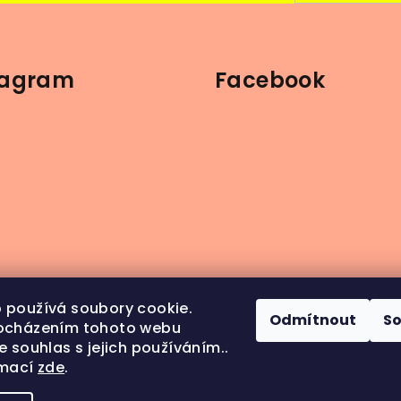
tagram
Facebook
 používá soubory cookie.
Odmítnout
S
ocházením tohoto webu
e souhlas s jejich používáním..
rmací
zde
.
ledovat na Instagramu