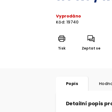
Měrná
cena:
Vyprodáno
Kód:
19740
Tisk
Zeptat se
Popis
Hodno
Detailní popis p