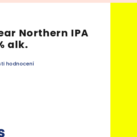
ear Northern IPA
% alk.
ti hodnocení
s