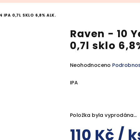
 IPA 0,7L SKLO 6,8% ALK.
Raven - 10 Y
0,7l sklo 6,8
Průměrné
Neohodnoceno
Podrobnos
hodnocení
produktu
IPA
je
0,0
z
5
Položka byla vyprodána…
hvězdiček.
110 Kč
/ k