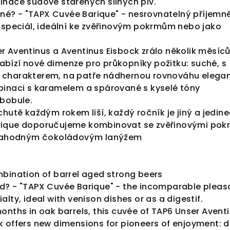
inace sudově stařených silných piv.
é? - "TAPX Cuvée Barique" - nesrovnatelný příjemn
í speciál, ideální ke zvěřinovým pokrmům nebo jako
 Aventinus a Aventinus Eisbock zrálo několik měsíců
bízí nové dimenze pro průkopníky požitku: suché, s
 charakterem, na patře nádhernou rovnováhu elega
binaci s karamelem a spárované s kyselé tóny
 bobule.
chutě každým rokem liší, každý ročník je jiný a jedin
rique doporučujeme kombinovat se zvěřinovými pok
s lahodným čokoládovým lanýžem
mbination of barrel aged strong beers
d? - "TAPX Cuvée Barique" - the incomparable pleas
lty, ideal with venison dishes or as a digestif.
onths in oak barrels, this cuvée of TAP6 Unser Avent
 offers new dimensions for pioneers of enjoyment: d