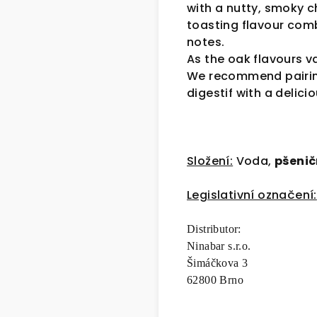
with a nutty, smoky c
toasting flavour comb
notes.
As the oak flavours va
We recommend pairing
digestif with a delici
Složení:
Voda,
pšeni
Legislativní označení:
Distributor:
Ninabar s.r.o.
Šimáčkova 3
62800 Brno