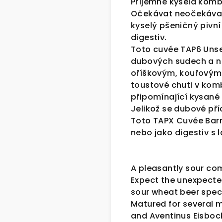
Příjemně kyselá komb
Očekávat neočekávan
kyselý pšeničný pivn
digestiv.
Toto cuvée TAP6 Unser
dubových sudech a na
oříškovým, kouřovým
toustové chuti v kom
připomínající kysané
Jelikož se dubové pří
Toto TAPX Cuvée Bar
nebo jako digestiv 
A pleasantly sour co
Expect the unexpecte
sour wheat beer specia
Matured for several m
and Aventinus Eisbock