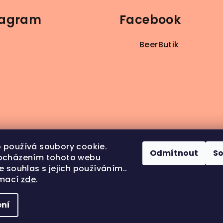
tagram
Facebook
BeerButik
 používá soubory cookie.
Odmítnout
S
ocházením tohoto webu
e souhlas s jejich používáním..
rmací
zde
.
ledovat na Instagramu
ní
Copyright 202