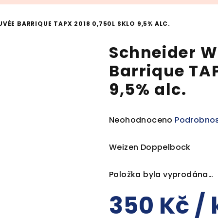
VÉE BARRIQUE TAPX 2018 0,750L SKLO 9,5% ALC.
Schneider W
Barrique TAP
9,5% alc.
Průměrné
Neohodnoceno
Podrobnos
hodnocení
produktu
Weizen Doppelbock
je
0,0
Položka byla vyprodána…
z
5
350 Kč
/ 
hvězdiček.