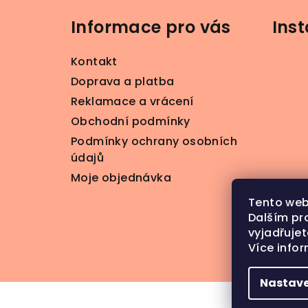
á
Informace pro vás
Ins
p
a
Kontakt
t
Doprava a platba
Reklamace a vrácení
í
Obchodní podmínky
Podmínky ochrany osobních
údajů
Moje objednávka
Tento web
Dalším pr
vyjadřujet
Více info
S
Nastave