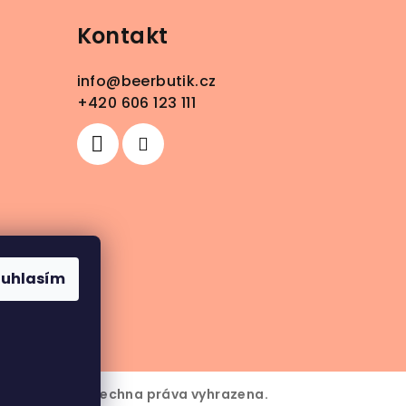
Kontakt
info
@
beerbutik.cz
+420 606 123 111
ouhlasím
6
BeerButik
. Všechna práva vyhrazena.