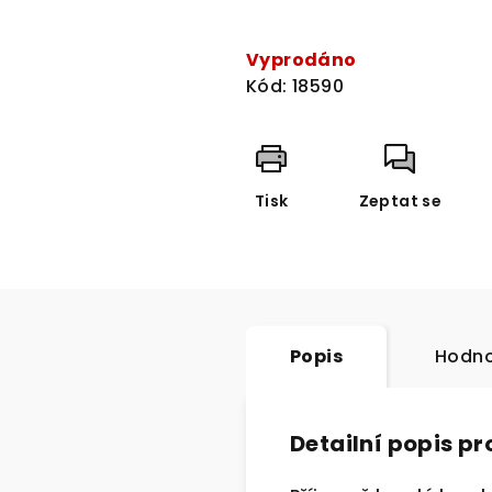
Měrná
cena:
Vyprodáno
Kód:
18590
Tisk
Zeptat se
Popis
Hodno
Detailní popis p